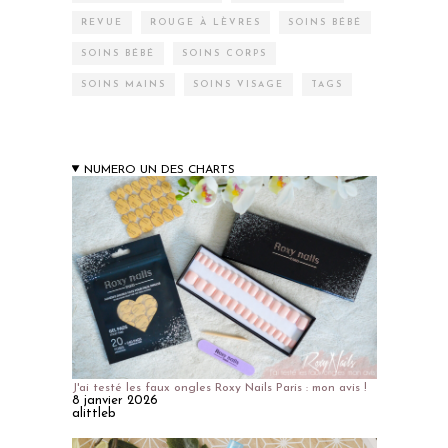
REVUE
ROUGE À LÈVRES
SOINS BÉBÉ
SOINS BÉBÉ
SOINS CORPS
SOINS MAINS
SOINS VISAGE
TAGS
NUMERO UN DES CHARTS
J'ai testé les faux ongles Roxy Nails Paris : mon avis !
8 janvier 2026
alittleb