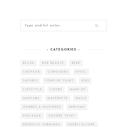
– CATEGORIES –
BLUSH
BOX BEAUTÉ
BÉBÉ
CHEVEUX
CONCOURS
EVEIL
FAVORIS
FOND DE TEINT
KIDS
LIFESTYLE
LOOKS
MAKE-UP
MASCARA
MATERNITÉ
NAILS
OMBRES À PAUPIÈRES
PARFUMS
PINCEAUX
POUDRE TEINT
PRODUITS TERMINÉS
PUÉRICULTURE