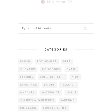
Me suivre sur IG !
– CATEGORIES –
BLUSH
BOX BEAUTÉ
BÉBÉ
CHEVEUX
CONCOURS
EVEIL
FAVORIS
FOND DE TEINT
KIDS
LIFESTYLE
LOOKS
MAKE-UP
MASCARA
MATERNITÉ
NAILS
OMBRES À PAUPIÈRES
PARFUMS
PINCEAUX
POUDRE TEINT