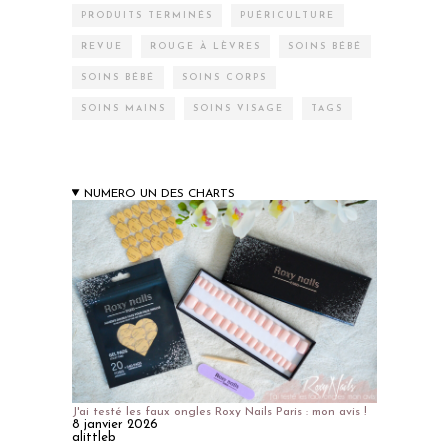
PRODUITS TERMINÉS
PUÉRICULTURE
REVUE
ROUGE À LÈVRES
SOINS BÉBÉ
SOINS BÉBÉ
SOINS CORPS
SOINS MAINS
SOINS VISAGE
TAGS
NUMERO UN DES CHARTS
J'ai testé les faux ongles Roxy Nails Paris : mon avis !
8 janvier 2026
alittleb