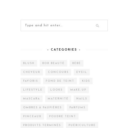
– CATEGORIES –
BLUSH
BOX BEAUTÉ
BÉBÉ
CHEVEUX
CONCOURS
EVEIL
FAVORIS
FOND DE TEINT
KIDS
LIFESTYLE
LOOKS
MAKE-UP
MASCARA
MATERNITÉ
NAILS
OMBRES À PAUPIÈRES
PARFUMS
PINCEAUX
POUDRE TEINT
PRODUITS TERMINÉS
PUÉRICULTURE