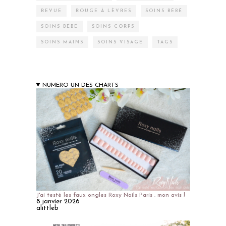
REVUE
ROUGE À LÈVRES
SOINS BÉBÉ
SOINS BÉBÉ
SOINS CORPS
SOINS MAINS
SOINS VISAGE
TAGS
NUMERO UN DES CHARTS
J'ai testé les faux ongles Roxy Nails Paris : mon avis !
8 janvier 2026
alittleb