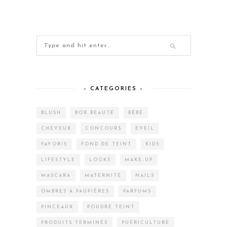
– CATEGORIES –
BLUSH
BOX BEAUTÉ
BÉBÉ
CHEVEUX
CONCOURS
EVEIL
FAVORIS
FOND DE TEINT
KIDS
LIFESTYLE
LOOKS
MAKE-UP
MASCARA
MATERNITÉ
NAILS
OMBRES À PAUPIÈRES
PARFUMS
PINCEAUX
POUDRE TEINT
PRODUITS TERMINÉS
PUÉRICULTURE