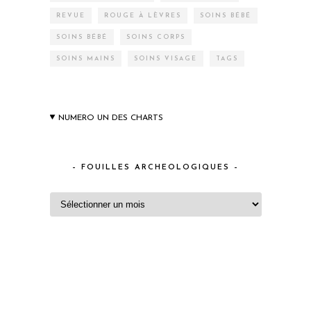
REVUE
ROUGE À LÈVRES
SOINS BÉBÉ
SOINS BÉBÉ
SOINS CORPS
SOINS MAINS
SOINS VISAGE
TAGS
NUMERO UN DES CHARTS
– FOUILLES ARCHEOLOGIQUES –