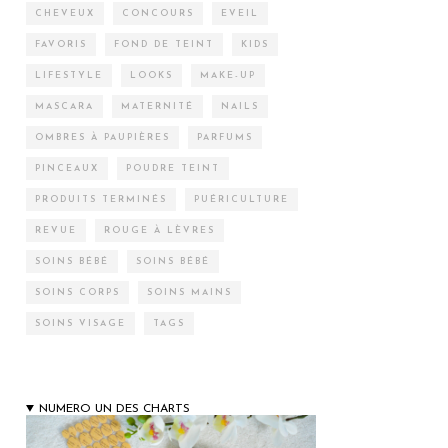
CHEVEUX
CONCOURS
EVEIL
FAVORIS
FOND DE TEINT
KIDS
LIFESTYLE
LOOKS
MAKE-UP
MASCARA
MATERNITÉ
NAILS
OMBRES À PAUPIÈRES
PARFUMS
PINCEAUX
POUDRE TEINT
PRODUITS TERMINÉS
PUÉRICULTURE
REVUE
ROUGE À LÈVRES
SOINS BÉBÉ
SOINS BÉBÉ
SOINS CORPS
SOINS MAINS
SOINS VISAGE
TAGS
NUMERO UN DES CHARTS