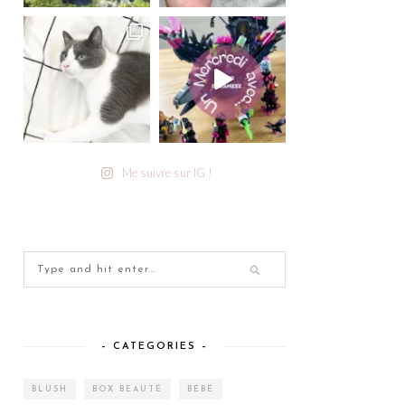
Me suivre sur IG !
– CATEGORIES –
BLUSH
BOX BEAUTÉ
BÉBÉ