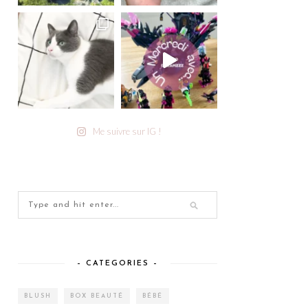
Me suivre sur IG !
– CATEGORIES –
BLUSH
BOX BEAUTÉ
BÉBÉ