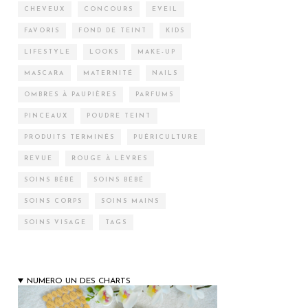
CHEVEUX
CONCOURS
EVEIL
FAVORIS
FOND DE TEINT
KIDS
LIFESTYLE
LOOKS
MAKE-UP
MASCARA
MATERNITÉ
NAILS
OMBRES À PAUPIÈRES
PARFUMS
PINCEAUX
POUDRE TEINT
PRODUITS TERMINÉS
PUÉRICULTURE
REVUE
ROUGE À LÈVRES
SOINS BÉBÉ
SOINS BÉBÉ
SOINS CORPS
SOINS MAINS
SOINS VISAGE
TAGS
NUMERO UN DES CHARTS