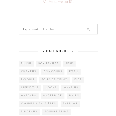
Me suivre sur IG !
– CATEGORIES –
BLUSH
BOX BEAUTÉ
BÉBÉ
CHEVEUX
CONCOURS
EVEIL
FAVORIS
FOND DE TEINT
KIDS
LIFESTYLE
LOOKS
MAKE-UP
MASCARA
MATERNITÉ
NAILS
OMBRES À PAUPIÈRES
PARFUMS
PINCEAUX
POUDRE TEINT