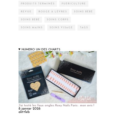
PRODUITS TERMINÉS
PUÉRICULTURE
REVUE
ROUGE À LÈVRES
SOINS BÉBÉ
SOINS BÉBÉ
SOINS CORPS
SOINS MAINS
SOINS VISAGE
TAGS
NUMERO UN DES CHARTS
J'ai testé les faux ongles Roxy Nails Paris : mon avis !
8 janvier 2026
alittleb