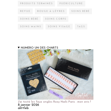
PRODUITS TERMINÉS
PUÉRICULTURE
REVUE
ROUGE À LÈVRES
SOINS BÉBÉ
SOINS BÉBÉ
SOINS CORPS
SOINS MAINS
SOINS VISAGE
TAGS
NUMERO UN DES CHARTS
J'ai testé les faux ongles Roxy Nails Paris : mon avis !
8 janvier 2026
alittleb