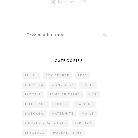
Me suivre sur IG !
– CATEGORIES –
BLUSH
BOX BEAUTÉ
BÉBÉ
CHEVEUX
CONCOURS
EVEIL
FAVORIS
FOND DE TEINT
KIDS
LIFESTYLE
LOOKS
MAKE-UP
MASCARA
MATERNITÉ
NAILS
OMBRES À PAUPIÈRES
PARFUMS
PINCEAUX
POUDRE TEINT