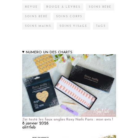
REVUE
ROUGE À LÈVRES
SOINS BÉBÉ
SOINS BÉBÉ
SOINS CORPS
SOINS MAINS
SOINS VISAGE
TAGS
NUMERO UN DES CHARTS
J'ai testé les faux ongles Roxy Nails Paris : mon avis !
8 janvier 2026
alittleb