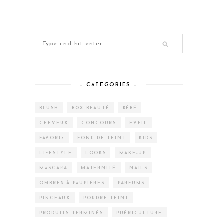
– CATEGORIES –
BLUSH
BOX BEAUTÉ
BÉBÉ
CHEVEUX
CONCOURS
EVEIL
FAVORIS
FOND DE TEINT
KIDS
LIFESTYLE
LOOKS
MAKE-UP
MASCARA
MATERNITÉ
NAILS
OMBRES À PAUPIÈRES
PARFUMS
PINCEAUX
POUDRE TEINT
PRODUITS TERMINÉS
PUÉRICULTURE