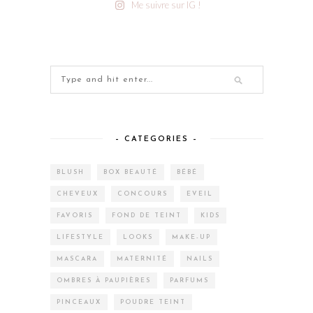
Me suivre sur IG !
– CATEGORIES –
BLUSH
BOX BEAUTÉ
BÉBÉ
CHEVEUX
CONCOURS
EVEIL
FAVORIS
FOND DE TEINT
KIDS
LIFESTYLE
LOOKS
MAKE-UP
MASCARA
MATERNITÉ
NAILS
OMBRES À PAUPIÈRES
PARFUMS
PINCEAUX
POUDRE TEINT