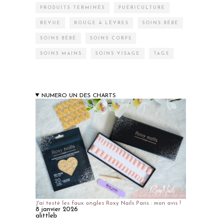
PRODUITS TERMINÉS
PUÉRICULTURE
REVUE
ROUGE À LÈVRES
SOINS BÉBÉ
SOINS BÉBÉ
SOINS CORPS
SOINS MAINS
SOINS VISAGE
TAGS
NUMERO UN DES CHARTS
J'ai testé les faux ongles Roxy Nails Paris : mon avis !
8 janvier 2026
alittleb