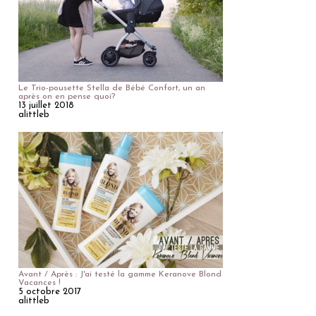
Le Trio-pousette Stella de Bébé Confort, un an
après on en pense quoi?
13 juillet 2018
alittleb
Avant / Après : J'ai testé la gamme Keranove Blond
Vacances !
5 octobre 2017
alittleb