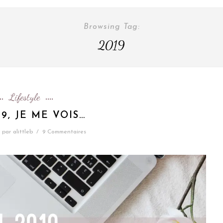
Browsing Tag:
2019
Lifestyle
9, JE ME VOIS…
par
alittleb
/
9 Commentaires