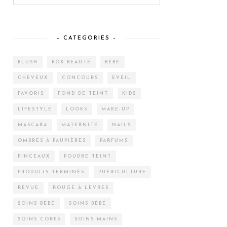
– CATEGORIES –
BLUSH
BOX BEAUTÉ
BÉBÉ
CHEVEUX
CONCOURS
EVEIL
FAVORIS
FOND DE TEINT
KIDS
LIFESTYLE
LOOKS
MAKE-UP
MASCARA
MATERNITÉ
NAILS
OMBRES À PAUPIÈRES
PARFUMS
PINCEAUX
POUDRE TEINT
PRODUITS TERMINÉS
PUÉRICULTURE
REVUE
ROUGE À LÈVRES
SOINS BÉBÉ
SOINS BÉBÉ
SOINS CORPS
SOINS MAINS