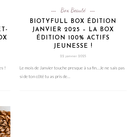
Box Beauté
BIOTYFULL BOX ÉDITION
T-
JANVIER 2025 – LA BOX
OX
ÉDITION 100% ACTIFS
JEUNESSE !
22 janvier 2025
es !
Le mois de Janvier touche presque à sa fin…Je ne sais pas
si de ton côté tu as pris de…