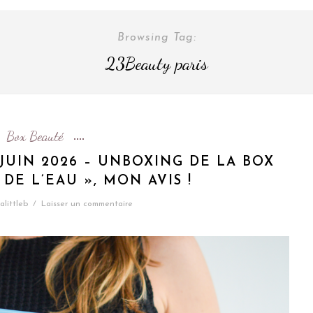
Browsing Tag:
23Beauty paris
Box Beauté
JUIN 2026 – UNBOXING DE LA BOX
DE L’EAU », MON AVIS !
alittleb
/
Laisser un commentaire