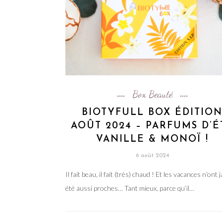
Box Beauté
BIOTYFULL BOX ÉDITIO
AOÛT 2024 – PARFUMS D’É
VANILLE & MONOÏ !
6 août 2024
Il fait beau, il fait (très) chaud ! Et les vacances n’ont 
été aussi proches… Tant mieux, parce qu’il…