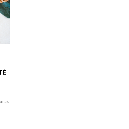
N
TÉ
jamais