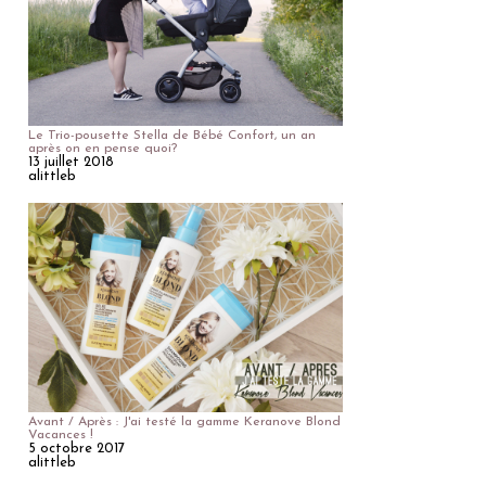
Le Trio-pousette Stella de Bébé Confort, un an
après on en pense quoi?
13 juillet 2018
alittleb
Avant / Après : J'ai testé la gamme Keranove Blond
Vacances !
5 octobre 2017
alittleb