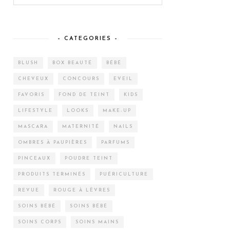
– CATEGORIES –
BLUSH
BOX BEAUTÉ
BÉBÉ
CHEVEUX
CONCOURS
EVEIL
FAVORIS
FOND DE TEINT
KIDS
LIFESTYLE
LOOKS
MAKE-UP
MASCARA
MATERNITÉ
NAILS
OMBRES À PAUPIÈRES
PARFUMS
PINCEAUX
POUDRE TEINT
PRODUITS TERMINÉS
PUÉRICULTURE
REVUE
ROUGE À LÈVRES
SOINS BÉBÉ
SOINS BÉBÉ
SOINS CORPS
SOINS MAINS