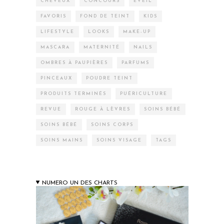
CHEVEUX
CONCOURS
EVEIL
FAVORIS
FOND DE TEINT
KIDS
LIFESTYLE
LOOKS
MAKE-UP
MASCARA
MATERNITÉ
NAILS
OMBRES À PAUPIÈRES
PARFUMS
PINCEAUX
POUDRE TEINT
PRODUITS TERMINÉS
PUÉRICULTURE
REVUE
ROUGE À LÈVRES
SOINS BÉBÉ
SOINS BÉBÉ
SOINS CORPS
SOINS MAINS
SOINS VISAGE
TAGS
NUMERO UN DES CHARTS