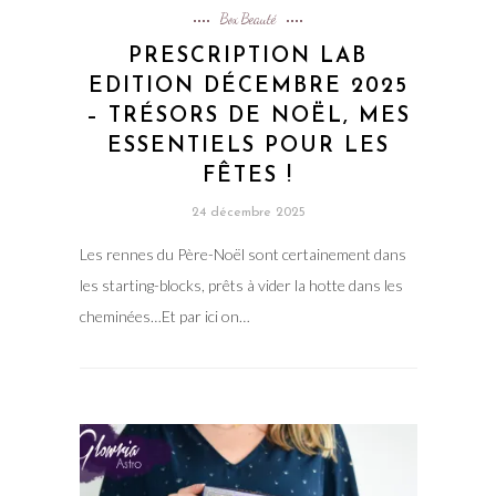
Box Beauté
PRESCRIPTION LAB
EDITION DÉCEMBRE 2025
– TRÉSORS DE NOËL, MES
ESSENTIELS POUR LES
FÊTES !
24 décembre 2025
Les rennes du Père-Noël sont certainement dans
les starting-blocks, prêts à vider la hotte dans les
cheminées…Et par ici on…