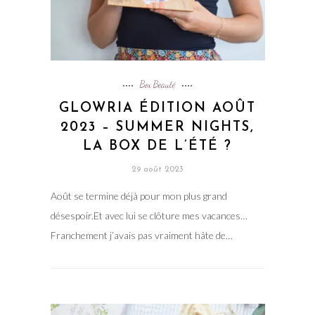
Box Beauté
GLOWRIA ÉDITION AOÛT
2023 – SUMMER NIGHTS,
LA BOX DE L’ÉTÉ ?
29 août 2023
Août se termine déjà pour mon plus grand
désespoir.Et avec lui se clôture mes vacances…
Franchement j’avais pas vraiment hâte de…