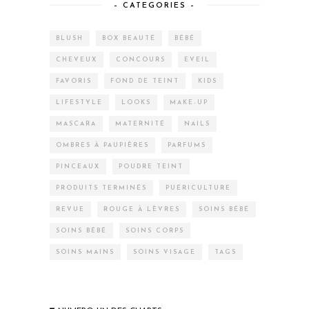
– CATEGORIES –
BLUSH
BOX BEAUTÉ
BÉBÉ
CHEVEUX
CONCOURS
EVEIL
FAVORIS
FOND DE TEINT
KIDS
LIFESTYLE
LOOKS
MAKE-UP
MASCARA
MATERNITÉ
NAILS
OMBRES À PAUPIÈRES
PARFUMS
PINCEAUX
POUDRE TEINT
PRODUITS TERMINÉS
PUÉRICULTURE
REVUE
ROUGE À LÈVRES
SOINS BÉBÉ
SOINS BÉBÉ
SOINS CORPS
SOINS MAINS
SOINS VISAGE
TAGS