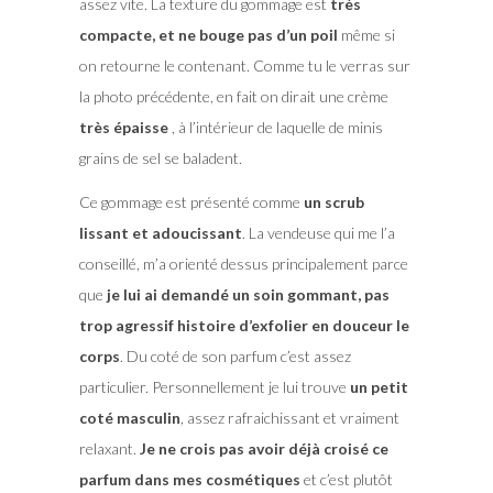
assez vite. La texture du gommage est
très
compacte, et ne bouge pas d’un poil
même si
on retourne le contenant. Comme tu le verras sur
la photo précédente, en fait on dirait une crème
très épaisse
, à l’intérieur de laquelle de minis
grains de sel se baladent.
Ce gommage est présenté comme
un scrub
lissant et adoucissant
. La vendeuse qui me l’a
conseillé, m’a orienté dessus principalement parce
que
je lui ai demandé un soin gommant, pas
trop agressif histoire d’exfolier en douceur le
corps
. Du coté de son parfum c’est assez
particulier. Personnellement je lui trouve
un petit
coté masculin
, assez rafraichissant et vraiment
relaxant.
Je ne crois pas avoir déjà croisé ce
parfum dans mes cosmétiques
et c’est plutôt