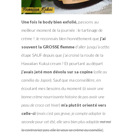
Une fois le body bien exfolié,
passons au
meilleur moment de la journée : le tartinage de
crème ! Je reconnais bien honnêtement que
j’ai
souvent la GROSSE flemme
d’aller jusqu’à cette
étape SAUF depuis que j’ai croisé la route de la
Hawaiian Kukui cream ! Et pourtant au départ
j’avais jeté mon dévolu sur sa copine
(
celle au
camélia du Japon
). Sauf que ma conseillère, en
écoutant mes besoins du moment (
à savoir une
bonne crème nourrissante histoire de pas avoir une
peau de croco cet hiver
)
m’a plutôt orienté vers
celle-ci
(
mais c’est pas grave, je compte adopter la
seconde pour cet été, elle sera bien plus adaptée
oui oui
la contrariez pas, elle la veux sa crème au camélia
).