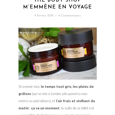
THE BODY SHOP
M’EMMÈNE EN VOYAGE
4 février 2016
/
9 Commentaires
Si comme moi,
le temps tout gris, les pluies de
grêlons
(
qui se met à tomber pile quand tu oses
mettre un pied dehors
), et
l’air frais et vivifiant du
matin: ça va un moment
, la suite de ce billet est