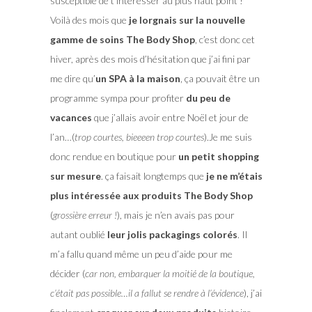
susceptible de t’intéresser au plus haut point !
Voilà des mois que
je lorgnais sur la nouvelle
gamme de soins The Body Shop
, c’est donc cet
hiver, après des mois d’hésitation que j’ai fini par
me dire qu’
un SPA à la maison
, ça pouvait être un
programme sympa pour profiter
du peu de
vacances
que j’allais avoir entre Noël et jour de
l’an…(
trop courtes, bieeeen trop courtes
).Je me suis
donc rendue en boutique pour
un petit shopping
sur mesure
. ça faisait longtemps que
je ne m’étais
plus intéressée aux produits The Body Shop
(
grossière erreur !
), mais je n’en avais pas pour
autant oublié
leur jolis packagings colorés
. Il
m’a fallu quand même un peu d’aide pour me
décider (
car non, embarquer la moitié de la boutique,
c’était pas possible…il a fallut se rendre à l’évidence
), j’ai