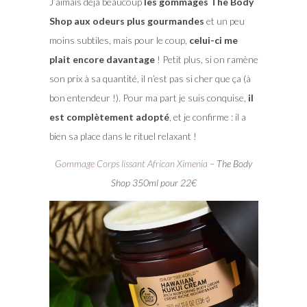
J’aimais déjà beaucoup
les gommages The Body
Shop aux odeurs plus gourmandes
et un peu
moins subtiles, mais pour le coup,
celui-ci me
plait encore davantage
! Petit plus, si on ramène
son prix à sa quantité, il n’est pas si cher que ça (à
bon entendeur !). Pour ma part je suis conquise,
il
est complètement adopté
, et je confirme : il a
bien sa place dans le rituel relaxant !
Gommage Corps lissant African Ximenia
– The Body
Shop 350ml pour 22€