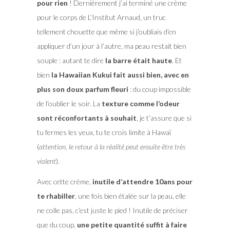
pour rien
! Dernièrement j’ai terminé une crème
pour le corps de L’Institut Arnaud, un truc
tellement chouette que même si j’oubliais d’en
appliquer d’un jour à l’autre, ma peau restait bien
souple : autant te dire
la barre était haute
. Et
bien
la Hawaiian Kukui fait aussi bien, avec en
plus son doux parfum fleuri
: du coup impossible
de l’oublier le soir. La
texture comme l’odeur
sont réconfortants à souhait
, je t’assure que si
tu fermes les yeux, tu te crois limite à Hawaï
(
attention, le retour à la réalité peut ensuite être très
violent
).
Avec cette crème,
inutile d’attendre 10ans pour
te rhabiller
, une fois bien étalée sur la peau, elle
ne colle pas, c’est juste le pied ! Inutile de préciser
que du coup,
une petite quantité suffit à faire