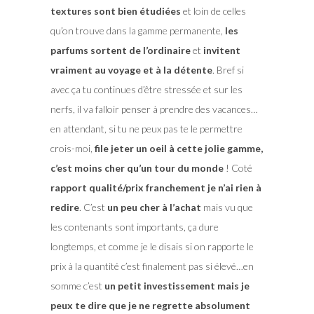
textures sont bien étudiées
et loin de celles
qu’on trouve dans la gamme permanente,
les
parfums sortent de l’ordinaire
et
invitent
vraiment au voyage et à la détente
. Bref si
avec ça tu continues d’être stressée et sur les
nerfs, il va falloir penser à prendre des vacances…
en attendant, si tu ne peux pas te le permettre
crois-moi,
file jeter un oeil à cette jolie gamme,
c’est moins cher qu’un tour du monde
! Coté
rapport qualité/prix franchement je n’ai rien à
redire
. C’est
un peu cher à l’achat
mais vu que
les contenants sont importants, ça dure
longtemps, et comme je le disais si on rapporte le
prix à la quantité c’est finalement pas si élevé…en
somme c’est
un petit investissement mais je
peux te dire que je ne regrette absolument