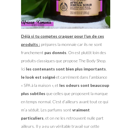
Déjà si tu comptes craquer pour l’un de ces
produits :
prépares la monnaie car ils ne sont
franchement
pas donnés
. On est plutôt loin des
produits classiques que propose The Body Shop.
Ici
les contenants sont bien plus importants
,
le look est soigné
et carrément dans l’ambiance
« SPA à la maison », et
les odeurs sont beaucoup
plus subtiles
que celles que proposent la marque
en temps normal. C’est d’ailleurs avant tout ce qui
m’a séduit. Les parfums sont
vraiment
particuliers
, et on ne les retrouvent nulle part
ailleurs. Il y a eu un véritable travail sur cette