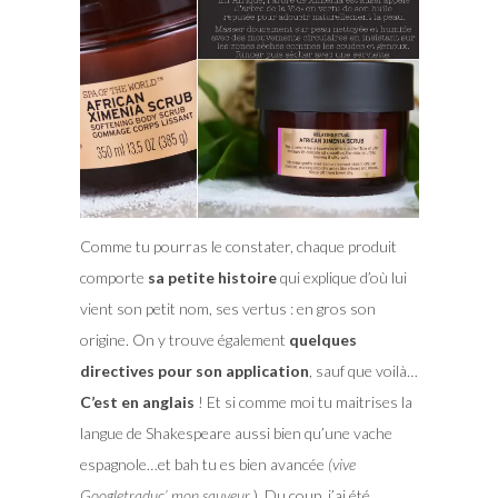
Comme tu pourras le constater, chaque produit
comporte
sa petite histoire
qui explique d’où lui
vient son petit nom, ses vertus : en gros son
origine. On y trouve également
quelques
directives pour son application
, sauf que voilà…
C’est en anglais
! Et si comme moi tu maitrises la
langue de Shakespeare aussi bien qu’une vache
espagnole…et bah tu es bien avancée
(vive
Googletraduc’ mon sauveur
). Du coup, j’ai été