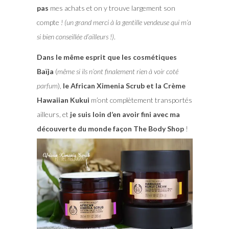
pas
mes achats et on y trouve largement son
compte
! (un grand merci à la gentille vendeuse qui m’a
si bien conseillée d’ailleurs !)
.
Dans le même esprit que les cosmétiques
Baïja
(
même si ils n’ont finalement rien à voir coté
parfum
),
le African Ximenia Scrub et la Crème
Hawaiian Kukui
m’ont complètement transportés
ailleurs, et
je suis loin d’en avoir fini avec ma
découverte du monde façon The Body Shop
!