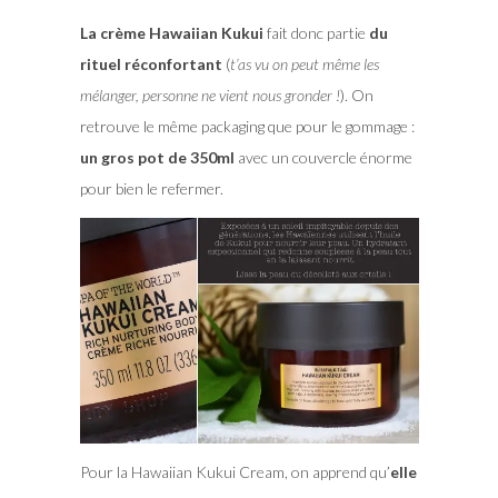
La crème Hawaiian Kukui
fait donc partie
du
rituel réconfortant
(
t’as vu on peut même les
mélanger, personne ne vient nous gronder !
). On
retrouve le même packaging que pour le gommage :
un gros pot de 350ml
avec un couvercle énorme
pour bien le refermer.
Pour la Hawaiian Kukui Cream, on apprend qu’
elle