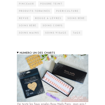
PINCEAUX
POUDRE TEINT
PRODUITS TERMINÉS
PUÉRICULTURE
REVUE
ROUGE À LÈVRES
SOINS BÉBÉ
SOINS BÉBÉ
SOINS CORPS
SOINS MAINS
SOINS VISAGE
TAGS
NUMERO UN DES CHARTS
J'ai testé les faux ongles Roxy Nails Paris : mon avis !