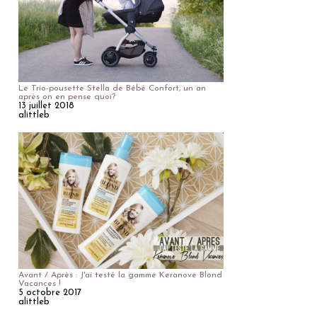
Le Trio-pousette Stella de Bébé Confort, un an
après on en pense quoi?
13 juillet 2018
alittleb
Avant / Après : J'ai testé la gamme Keranove Blond
Vacances !
5 octobre 2017
alittleb