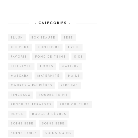
– CATEGORIES –
BLUSH
BOX BEAUTÉ
BÉBÉ
CHEVEUX
CONCOURS
EVEIL
FAVORIS
FOND DE TEINT
KIDS
LIFESTYLE
LOOKS
MAKE-UP
MASCARA
MATERNITÉ
NAILS
OMBRES À PAUPIÈRES
PARFUMS
PINCEAUX
POUDRE TEINT
PRODUITS TERMINÉS
PUÉRICULTURE
REVUE
ROUGE À LÈVRES
SOINS BÉBÉ
SOINS BÉBÉ
SOINS CORPS
SOINS MAINS