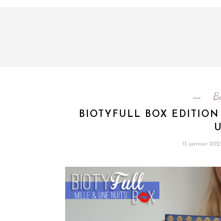
B
BIOTYFULL BOX EDITION 
U
13 janvier 202