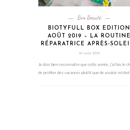
Box Beauté
BIOTYFULL BOX EDITIO
AOÛT 2019 – LA ROUTIN
RÉPARATRICE APRÈS-SOLEI
23 août 2019
Je dois bien reconnaitre que cette année, j’ai fais le c
de profiter des vacances plutôt que de vouloir m’obs