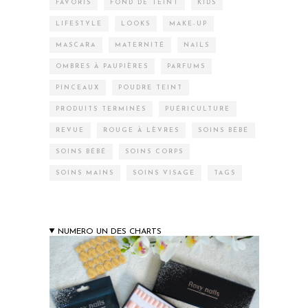
FAVORIS
FOND DE TEINT
KIDS
LIFESTYLE
LOOKS
MAKE-UP
MASCARA
MATERNITÉ
NAILS
OMBRES À PAUPIÈRES
PARFUMS
PINCEAUX
POUDRE TEINT
PRODUITS TERMINÉS
PUÉRICULTURE
REVUE
ROUGE À LÈVRES
SOINS BÉBÉ
SOINS BÉBÉ
SOINS CORPS
SOINS MAINS
SOINS VISAGE
TAGS
NUMERO UN DES CHARTS