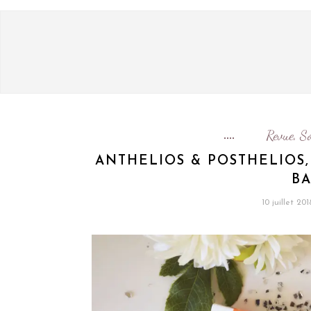
Revue
So
,
ANTHELIOS & POSTHELIOS,
BA
10 juillet 201