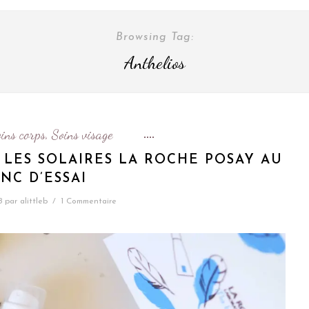
Browsing Tag:
Anthelios
ins corps
Soins visage
,
 LES SOLAIRES LA ROCHE POSAY AU
NC D’ESSAI
8
par
alittleb
/
1 Commentaire