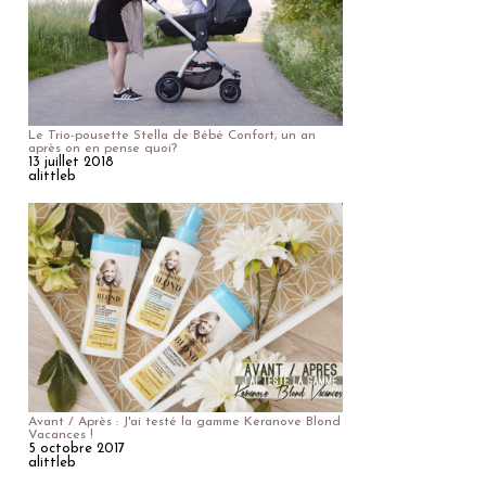
Le Trio-pousette Stella de Bébé Confort, un an
après on en pense quoi?
13 juillet 2018
alittleb
Avant / Après : J'ai testé la gamme Keranove Blond
Vacances !
5 octobre 2017
alittleb