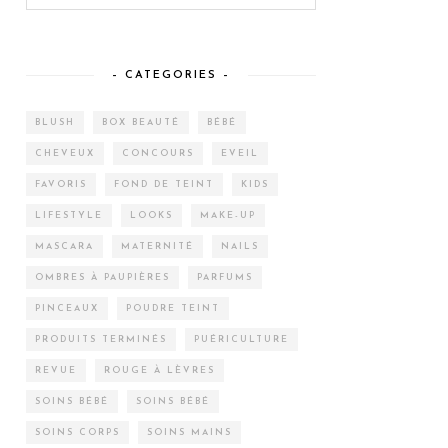
– CATEGORIES –
BLUSH
BOX BEAUTÉ
BÉBÉ
CHEVEUX
CONCOURS
EVEIL
FAVORIS
FOND DE TEINT
KIDS
LIFESTYLE
LOOKS
MAKE-UP
MASCARA
MATERNITÉ
NAILS
OMBRES À PAUPIÈRES
PARFUMS
PINCEAUX
POUDRE TEINT
PRODUITS TERMINÉS
PUÉRICULTURE
REVUE
ROUGE À LÈVRES
SOINS BÉBÉ
SOINS BÉBÉ
SOINS CORPS
SOINS MAINS