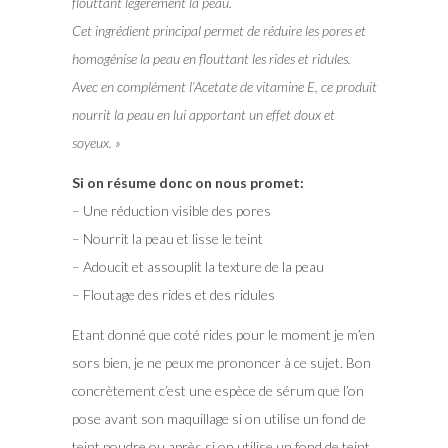
flouttant légèrement la peau.
Cet ingrédient principal permet de réduire les pores et
homogénise la peau en flouttant les rides et ridules.
Avec en complément l’Acetate de vitamine E, ce produit
nourrit la peau en lui apportant un effet doux et
soyeux. »
Si on résume donc on nous promet:
– Une réduction visible des pores
– Nourrit la peau et lisse le teint
– Adoucit et assouplit la texture de la peau
– Floutage des rides et des ridules
Etant donné que coté rides pour le moment je m’en
sors bien, je ne peux me prononcer à ce sujet. Bon
concrètement c’est une espèce de sérum que l’on
pose avant son maquillage si on utilise un fond de
teint poudre ou après si on utilise un fond de teint