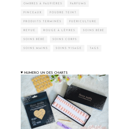
OMBRES À PAUPIÈRES
PARFUMS
PINCEAUX
POUDRE TEINT
PRODUITS TERMINÉS
PUÉRICULTURE
REVUE
ROUGE À LÈVRES
SOINS BÉBÉ
SOINS BÉBÉ
SOINS CORPS
SOINS MAINS
SOINS VISAGE
TAGS
NUMERO UN DES CHARTS