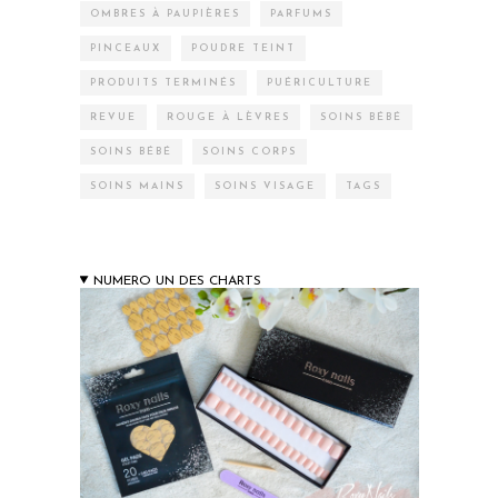
OMBRES À PAUPIÈRES
PARFUMS
PINCEAUX
POUDRE TEINT
PRODUITS TERMINÉS
PUÉRICULTURE
REVUE
ROUGE À LÈVRES
SOINS BÉBÉ
SOINS BÉBÉ
SOINS CORPS
SOINS MAINS
SOINS VISAGE
TAGS
NUMERO UN DES CHARTS