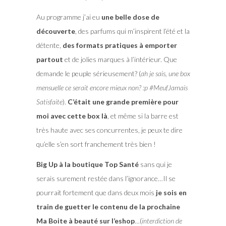
Au programme j’ai eu
une belle dose de
découverte
, des parfums qui m’inspirent l’été et la
détente,
des formats pratiques à emporter
partout
et de jolies marques à l’intérieur. Que
demande le peuple sérieusement? (
ah je sais, une box
mensuelle ce serait encore mieux non? :p #MeufJamais
Satisfaite
).
C’était une grande première pour
moi avec cette box là
, et même si la barre est
très haute avec ses concurrentes, je peux te dire
qu’elle s’en sort franchement très bien !
Big Up à la boutique Top Santé
sans qui je
serais surement restée dans l’ignorance…Il se
pourrait fortement que dans deux mois
je sois en
train de guetter le contenu de la prochaine
Ma Boite à beauté sur l’eshop
…(
interdiction de