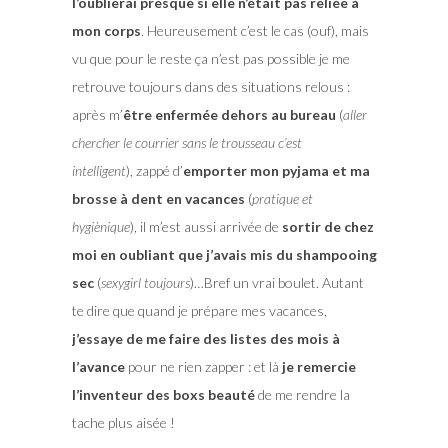
l’oublierai presque si elle n’était pas reliée à
mon corps
. Heureusement c’est le cas (ouf), mais
vu que pour le reste ça n’est pas possible je me
retrouve toujours dans des situations relous :
après m’
être enfermée dehors au bureau
(
aller
chercher le courrier sans le trousseau c’est
intelligent
), zappé d’
emporter mon pyjama et ma
brosse à dent en vacances
(
pratique et
hygi
ènique
), il m’est aussi arrivée de
sortir de chez
moi en oubliant que j’avais mis du shampooing
sec
(
sexygirl toujours
)…Bref un vrai boulet. Autant
te dire que quand je prépare mes vacances,
j’essaye de me faire des listes des mois à
l’avance
pour ne rien zapper : et là
je remercie
l’inventeur des boxs beauté
de me rendre la
tache plus aisée !