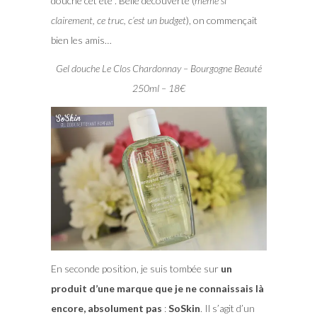
douche cet été . Belle découverte (
même si
clairement, ce truc, c’est un budget
), on commençait
bien les amis…
Gel douche Le Clos Chardonnay – Bourgogne Beauté
250ml – 18€
En seconde position, je suis tombée sur
un
produit d’une marque que je ne connaissais là
encore, absolument pas
:
SoSkin
. Il s’agit d’un