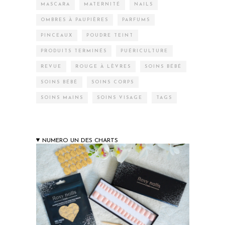
MASCARA
MATERNITÉ
NAILS
OMBRES À PAUPIÈRES
PARFUMS
PINCEAUX
POUDRE TEINT
PRODUITS TERMINÉS
PUÉRICULTURE
REVUE
ROUGE À LÈVRES
SOINS BÉBÉ
SOINS BÉBÉ
SOINS CORPS
SOINS MAINS
SOINS VISAGE
TAGS
NUMERO UN DES CHARTS