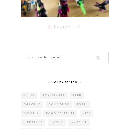
Me suivre sur IG !
– CATEGORIES –
BLUSH
BOX BEAUTÉ
BÉBÉ
CHEVEUX
CONCOURS
EVEIL
FAVORIS
FOND DE TEINT
KIDS
LIFESTYLE
LOOKS
MAKE-UP