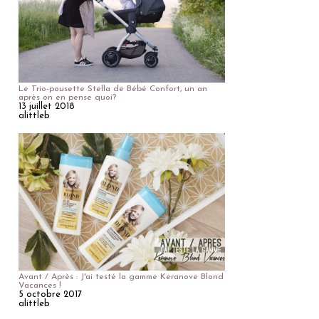
Le Trio-pousette Stella de Bébé Confort, un an
après on en pense quoi?
13 juillet 2018
alittleb
Avant / Après : J'ai testé la gamme Keranove Blond
Vacances !
5 octobre 2017
alittleb