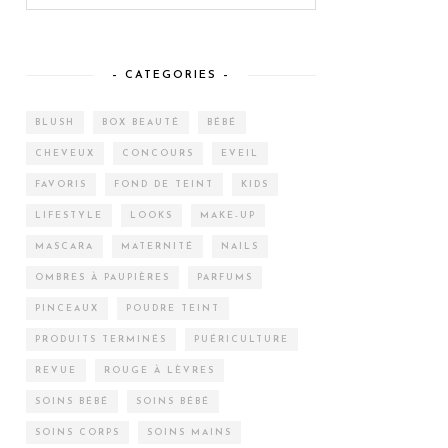
– CATEGORIES –
BLUSH
BOX BEAUTÉ
BÉBÉ
CHEVEUX
CONCOURS
EVEIL
FAVORIS
FOND DE TEINT
KIDS
LIFESTYLE
LOOKS
MAKE-UP
MASCARA
MATERNITÉ
NAILS
OMBRES À PAUPIÈRES
PARFUMS
PINCEAUX
POUDRE TEINT
PRODUITS TERMINÉS
PUÉRICULTURE
REVUE
ROUGE À LÈVRES
SOINS BÉBÉ
SOINS BÉBÉ
SOINS CORPS
SOINS MAINS