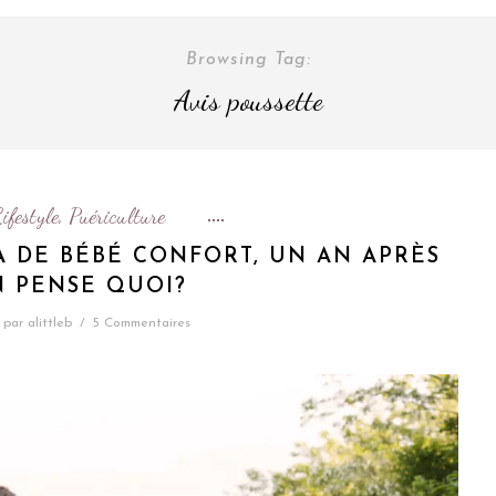
Browsing Tag:
Avis poussette
ifestyle
Puériculture
,
A DE BÉBÉ CONFORT, UN AN APRÈS
 PENSE QUOI?
par
alittleb
/
5 Commentaires