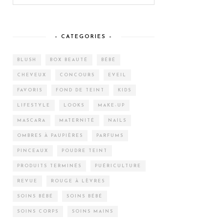
– CATEGORIES –
BLUSH
BOX BEAUTÉ
BÉBÉ
CHEVEUX
CONCOURS
EVEIL
FAVORIS
FOND DE TEINT
KIDS
LIFESTYLE
LOOKS
MAKE-UP
MASCARA
MATERNITÉ
NAILS
OMBRES À PAUPIÈRES
PARFUMS
PINCEAUX
POUDRE TEINT
PRODUITS TERMINÉS
PUÉRICULTURE
REVUE
ROUGE À LÈVRES
SOINS BÉBÉ
SOINS BÉBÉ
SOINS CORPS
SOINS MAINS