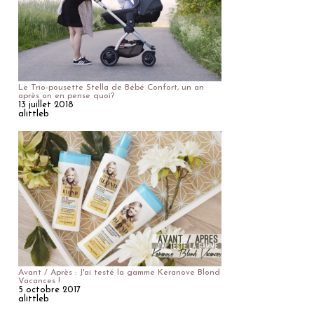
Le Trio-pousette Stella de Bébé Confort, un an
après on en pense quoi?
13 juillet 2018
alittleb
Avant / Après : J'ai testé la gamme Keranove Blond
Vacances !
5 octobre 2017
alittleb