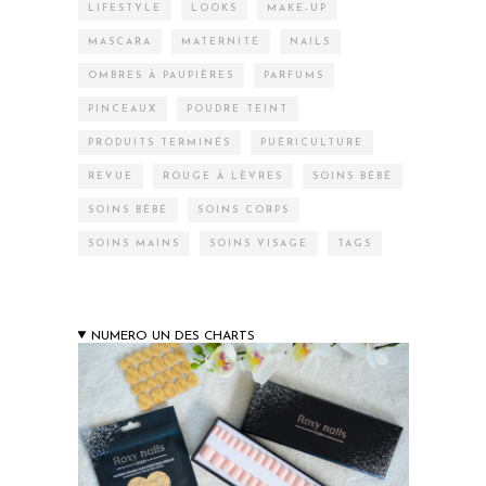
LIFESTYLE
LOOKS
MAKE-UP
MASCARA
MATERNITÉ
NAILS
OMBRES À PAUPIÈRES
PARFUMS
PINCEAUX
POUDRE TEINT
PRODUITS TERMINÉS
PUÉRICULTURE
REVUE
ROUGE À LÈVRES
SOINS BÉBÉ
SOINS BÉBÉ
SOINS CORPS
SOINS MAINS
SOINS VISAGE
TAGS
NUMERO UN DES CHARTS