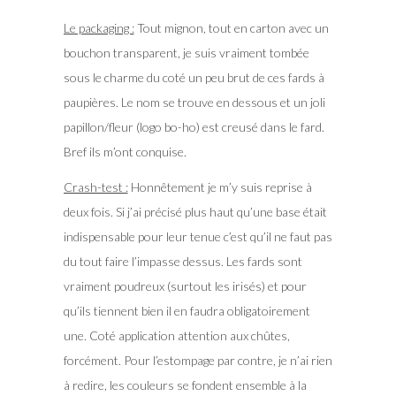
Le packaging :
Tout mignon, tout en carton avec un
bouchon transparent, je suis vraiment tombée
sous le charme du coté un peu brut de ces fards à
paupières. Le nom se trouve en dessous et un joli
papillon/fleur (logo bo-ho) est creusé dans le fard.
Bref ils m’ont conquise.
Crash-test :
Honnêtement je m’y suis reprise à
deux fois. Si j’ai précisé plus haut qu’une base était
indispensable pour leur tenue c’est qu’il ne faut pas
du tout faire l’impasse dessus. Les fards sont
vraiment poudreux (surtout les irisés) et pour
qu’ils tiennent bien il en faudra obligatoirement
une. Coté application attention aux chûtes,
forcément. Pour l’estompage par contre, je n’ai rien
à redire, les couleurs se fondent ensemble à la