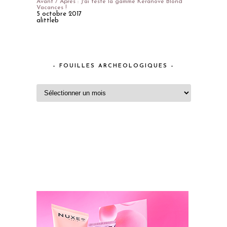
Avant / Après : J'ai testé la gamme Keranove Blond
Vacances !
5 octobre 2017
alittleb
– FOUILLES ARCHEOLOGIQUES –