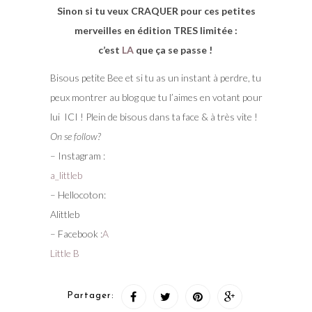
Sinon si tu veux CRAQUER pour ces petites
merveilles en édition TRES limitée :
c’est
LA
que ça se passe !
Bisous petite Bee et si tu as un instant à perdre, tu
peux montrer au blog que tu l’aimes en votant pour
lui ICI ! Plein de bisous dans ta face & à très vite !
On se follow?
– Instagram :
a_littleb
– Hellocoton:
Alittleb
– Facebook :
A
Little B
Partager: