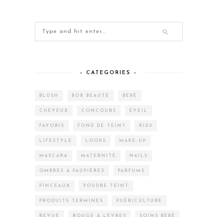
– CATEGORIES –
BLUSH
BOX BEAUTÉ
BÉBÉ
CHEVEUX
CONCOURS
EVEIL
FAVORIS
FOND DE TEINT
KIDS
LIFESTYLE
LOOKS
MAKE-UP
MASCARA
MATERNITÉ
NAILS
OMBRES À PAUPIÈRES
PARFUMS
PINCEAUX
POUDRE TEINT
PRODUITS TERMINÉS
PUÉRICULTURE
REVUE
ROUGE À LÈVRES
SOINS BÉBÉ