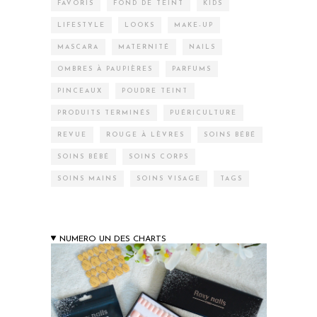
FAVORIS
FOND DE TEINT
KIDS
LIFESTYLE
LOOKS
MAKE-UP
MASCARA
MATERNITÉ
NAILS
OMBRES À PAUPIÈRES
PARFUMS
PINCEAUX
POUDRE TEINT
PRODUITS TERMINÉS
PUÉRICULTURE
REVUE
ROUGE À LÈVRES
SOINS BÉBÉ
SOINS BÉBÉ
SOINS CORPS
SOINS MAINS
SOINS VISAGE
TAGS
NUMERO UN DES CHARTS