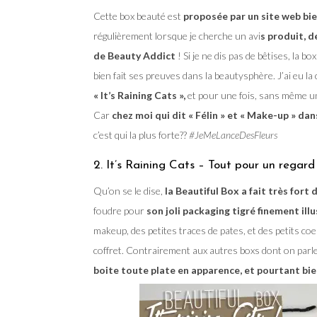
Cette box beauté est
proposée par un site web bien
régulièrement lorsque je cherche un avi
s produit, 
de Beauty Addict
! Si je ne dis pas de bêtises, la b
bien fait ses preuves dans la beautysphère. J’ai eu l
« It’s Raining Cats »,
et pour une fois, sans même un 
Car
chez moi qui dit « Félin » et « Make-up » dan
c’est qui la plus forte??
#JeMeLanceDesFleurs
2. It’s Raining Cats – Tout pour un regard 
Qu’on se le dise,
la Beautiful Box a fait très fort 
foudre pour
son joli packaging tigré finement ill
makeup, des petites traces de pates, et des petits coeu
coffret. Contrairement aux autres boxs dont on parle
boite toute plate en apparence, et pourtant bie