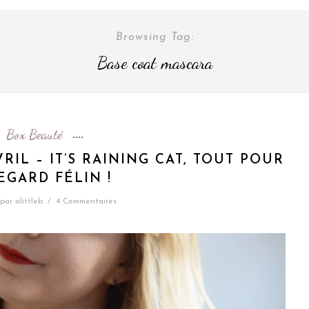
Browsing Tag:
Base coat mascara
Box Beauté
RIL – IT’S RAINING CAT, TOUT POUR
EGARD FÉLIN !
par
alittleb
/
4 Commentaires