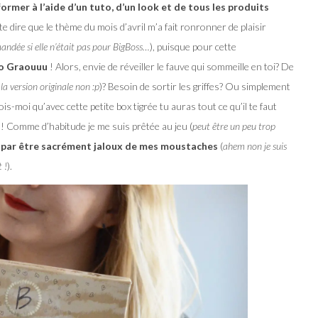
ormer à l’aide d’un tuto, d’un look et de tous les produits
te dire que le thème du mois d’avril m’a fait ronronner de plaisir
ndée si elle n’était pas pour BigBoss…
), puisque pour cette
So Graouuu
! Alors, envie de réveiller le fauve qui sommeille en toi? De
la version originale non :p
)? Besoin de sortir les griffes? Ou simplement
is-moi qu’avec cette petite box tigrée tu auras tout ce qu’il te faut
! Comme d’habitude je me suis prêtée au jeu (
peut être un peu trop
ni par être sacrément jaloux de mes moustaches
(
ahem non je suis
 !
).