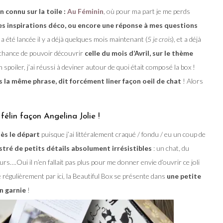
 connu sur la toile :
Au Féminin
, où pour ma part je me perds
des inspirations déco, ou encore une réponse à mes questions
ox a été lancée il y a déjà quelques mois maintenant (
5 je crois
), et a déjà
a chance de pouvoir découvrir
celle du mois d’Avril, sur le thème
spoiler, j’ai réussi à deviner autour de quoi était composé la box !
s la même phrase, dit forcément liner façon oeil de chat
! Alors
félin façon Angelina Jolie !
dès le départ
puisque j’ai littéralement craqué / fondu / eu un coup de
ustré de petits détails absolument irrésistibles
: un chat, du
rs….Oui il n’en fallait pas plus pour me donner envie d’ouvrir ce joli
 régulièrement par ici, la Beautiful Box se présente dans
une petite
n garnie
!