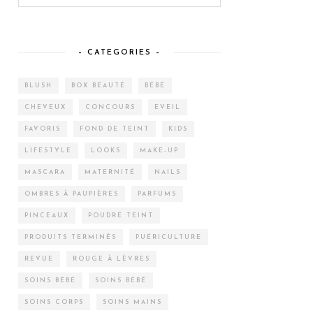
– CATEGORIES –
BLUSH
BOX BEAUTÉ
BÉBÉ
CHEVEUX
CONCOURS
EVEIL
FAVORIS
FOND DE TEINT
KIDS
LIFESTYLE
LOOKS
MAKE-UP
MASCARA
MATERNITÉ
NAILS
OMBRES À PAUPIÈRES
PARFUMS
PINCEAUX
POUDRE TEINT
PRODUITS TERMINÉS
PUÉRICULTURE
REVUE
ROUGE À LÈVRES
SOINS BÉBÉ
SOINS BÉBÉ
SOINS CORPS
SOINS MAINS