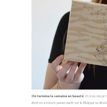
On termine la semaine en beauté
, et crois moi je
dont on a encore jamais parlé sur le Blog qui se dévo