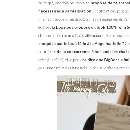
boite qui, une fois par mois se
propose de te transf
nécessaires à sa réalisation
…Et attention, je peux 
(
même si j’avoue qu’au début, je me suis quand même dema
édition, l
a box nous propose un look 100% félin 
chanter « It’s raining Cat’s alleluiaaa » (
bien mieux que 
conquise par le look félin à la Angelina Jolie ?
Cro
pour fair
e de la concurrence à nos amis les chats
cette fois-ci ^^
), et je peux
te dire que BigBoss a fi
pas moustachue à la base hein…qu’on se le dise clairement