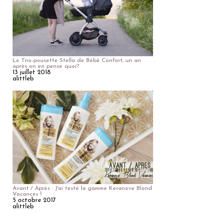
Le Trio-pousette Stella de Bébé Confort, un an
après on en pense quoi?
13 juillet 2018
alittleb
Avant / Après : J'ai testé la gamme Keranove Blond
Vacances !
5 octobre 2017
alittleb