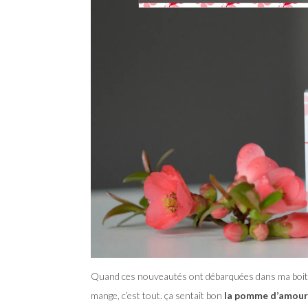
Quand ces nouveautés ont débarquées dans ma boite 
mange, c’est tout. ça sentait bon
la pomme d’amour