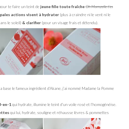
our te faire un teint de
jeune fille toute fraîche
Oh Mamzelle t’es
ipales actions visent à hydrater
(plus à craindre ni le vent ni le
ns le soleil)
& clarifier
(pour un visage frais et détendu).
la base le fameux ingrédient d’Akane, j’ai nommé Madame la Pomme
3-en-1
qui hydrate, illumine le teint d’un voile rosé et l’homogénéise.
ettes
qui lui, hydrate, souligne et réhausse lèvres & pommettes