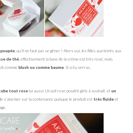
e poupée
, qu’il ne faut pas se gêner ! Alors oui, les filles aux teints aux
sse de thé
, effectivement la base de la crème est très rosé, mais
soit comme
blush ou comme baume
. Si si tu verras.
tube tout rose
lui aussi. Un joli rose poudré girly à souhait, et
un
de s’alarmer sur la contenance puisque le produit est
très fluide
et
age.