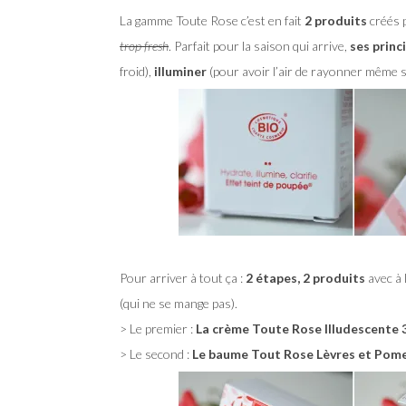
La gamme Toute Rose c’est en fait
2 produits
créés p
trop fresh
. Parfait pour la saison qui arrive,
ses princ
froid),
illuminer
(pour avoir l’air de rayonner même sa
Pour arriver à tout ça :
2 étapes, 2 produits
avec à 
(qui ne se mange pas).
> Le premier :
La crème Toute Rose Illudescente 
> Le second :
Le baume Tout Rose Lèvres et Pom