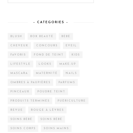
– CATEGORIES –
BLUSH
BOX BEAUTÉ
BÉBÉ
CHEVEUX
CONCOURS
EVEIL
FAVORIS
FOND DE TEINT
KIDS
LIFESTYLE
LOOKS
MAKE-UP
MASCARA
MATERNITÉ
NAILS
OMBRES À PAUPIÈRES
PARFUMS
PINCEAUX
POUDRE TEINT
PRODUITS TERMINÉS
PUÉRICULTURE
REVUE
ROUGE À LÈVRES
SOINS BÉBÉ
SOINS BÉBÉ
SOINS CORPS
SOINS MAINS