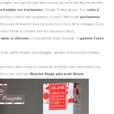
 renseigner au sujet de cette jolie marque qui me fesait déjà me prendre
e Kadalys est à la banane
. Google Traduc please : Des
soins à
pour leurs vertus anti-oxydantes. Le tout s’adressant
aux femmes
t les coups de klaxon), mais rassures-toi si tu es de la campagne, tu as
r dans l’herbe et chanter avec les oiseaux en plus).
raben, ni silicones
, et une gamme toute nouvelle : la
gamme Toute
t frais, partir m’exiler à la campagne, adopter un écureuil et
chanter
dans mon salon et que je risquais de me fâcher avec mon voisin si je
he, je suis sûre que
Blanche-Neige adorerait Akane
.