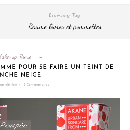
Browsing Tag:
Baume lèvres et pommettes
Make-up
Revue
,
MME POUR SE FAIRE UN TEINT DE
NCHE NEIGE
par
alittleb
/
18 Commentaires