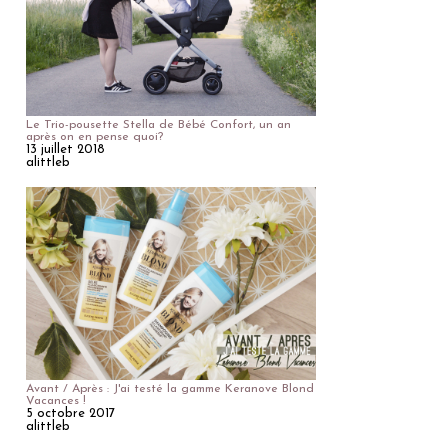
Le Trio-pousette Stella de Bébé Confort, un an
après on en pense quoi?
13 juillet 2018
alittleb
Avant / Après : J'ai testé la gamme Keranove Blond
Vacances !
5 octobre 2017
alittleb