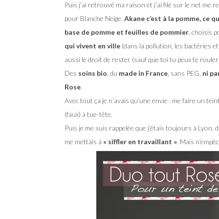
Puis j’ai retrouvé ma raison et j’ai filé sur le net me
pour Blanche Neige.
Akane c’est à la pomme, ce qu
base de pomme et feuilles de pommier
, choisis 
qui vivent en ville
(dans la pollution, les bactéries e
aussi le droit de rester (sauf que toi tu peux te roule
Des
soins bio
, du
made in France
, sans PEG,
ni pa
Rose
.
Avec tout ça je n’avais qu’une envie : me faire un tein
(faux) à tue-tête.
Puis je me suis rappelée que j’étais toujours à Lyon, 
me mettais à
« siffler en travaillant »
. Mais n’empèc