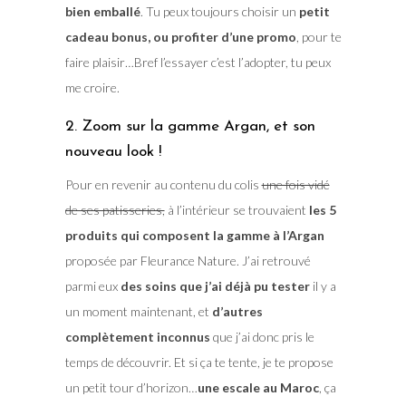
bien emballé
. Tu peux toujours choisir un
petit
cadeau bonus, ou profiter d’une promo
, pour te
faire plaisir…Bref l’essayer c’est l’adopter, tu peux
me croire.
2. Zoom sur la gamme Argan, et son
nouveau look !
Pour en revenir au contenu du colis
une fois vidé
de ses patisseries,
à l’intérieur se trouvaient
les 5
produits qui composent la gamme à l’Argan
proposée par Fleurance Nature. J’ai retrouvé
parmi eux
des soins que j’ai déjà pu tester
il y a
un moment maintenant, et
d’autres
complètement inconnus
que j’ai donc pris le
temps de découvrir. Et si ça te tente, je te propose
un petit tour d’horizon…
une escale au Maroc
, ça