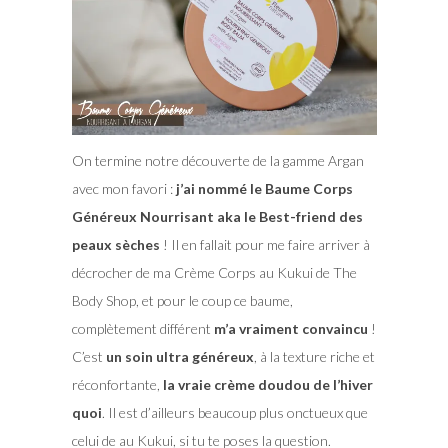
On termine notre découverte de la gamme Argan
avec mon favori :
j’ai nommé le Baume Corps
Généreux Nourrisant aka le Best-friend des
peaux sèches
! Il en fallait pour me faire arriver à
décrocher de ma Crème Corps au Kukui de The
Body Shop, et pour le coup ce baume,
complètement différent
m’a vraiment convaincu
!
C’est
un soin ultra généreux
, à la texture riche et
réconfortante,
la vraie crème doudou de l’hiver
quoi
. Il est d’ailleurs beaucoup plus onctueux que
celui de au Kukui, si tu te poses la question.