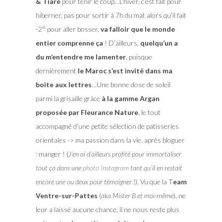
& Tiaré
pour tenir le coup…L’hiver, c’est fait pour
hiberner, pas pour sortir à 7h du mat alors qu’il fait
-2° pour aller bosser,
va falloir que le monde
entier comprenne ça
! D’ailleurs,
quelqu’un a
du m’entendre me lamenter
, puisque
dernièrement
le Maroc s’est invité dans ma
boite aux lettres
…Une bonne dose de soleil
parmi la grisaille grâce
à la gamme Argan
proposée par Fleurance Nature
, le tout
accompagné d’une petite sélection de patisseries
orientales -> ma passion dans la vie, après bloguer
: manger ! (
J’en ai d’ailleurs profité pour immortaliser
tout ça dans une
photo Instagram
tant qu’il en restait
encore une ou deux pour témoigner !
). Vu que la T
eam
Ventre-sur-Pattes
(
aka Mister B et moi-même
), ne
leur a laissé aucune chance, il ne nous reste plus