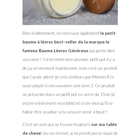
Bien évidemment, on retrouve également
le petit
baume à lèvres best-seller de la marque le
fameux Baume Lèvres Généreux
qui porte bien
son nom ! J’ai terminé mon premier petit pot il y a
de ça un moment maintenant, mais c’est un produit
que j’avais adoré (
je crois d’ailleurs que Maman B l’a
aussi adopté si mes souvenirs sont bons !)
. Ce produit
se présente dans un petit pot en verre de 15ml
(là
encore entièrement recyclable)
et crois-moi qu’il va
falloir être assidue si tu veux en venir à bout !
C’est un soin qui se trouve toujours
sur ma table
de cheve
t (
vu son format, je ne prends pas le risque de