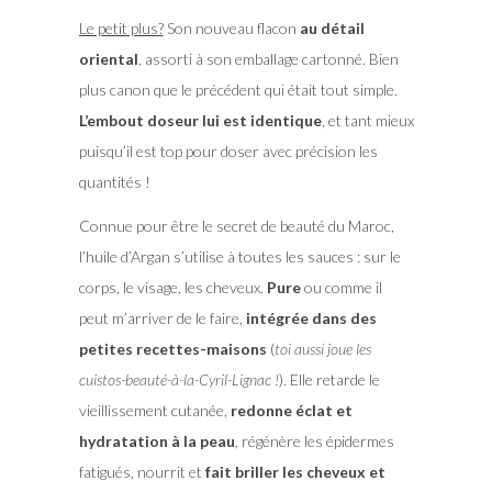
Le petit plus?
Son nouveau flacon
au détail
oriental
, assorti à son emballage cartonné. Bien
plus canon que le précédent qui était tout simple.
L’embout doseur lui est identique
, et tant mieux
puisqu’il est top pour doser avec précision les
quantités !
Connue pour être le secret de beauté du Maroc,
l’huile d’Argan s’utilise à toutes les sauces : sur le
corps, le visage, les cheveux.
Pure
ou comme il
peut m’arriver de le faire,
intégrée dans des
petites recettes-maisons
(
toi aussi joue les
cuistos-beauté-à-la-Cyril-Lignac !
). Elle retarde le
vieillissement cutanée,
redonne éclat et
hydratation à la peau
, régénère les épidermes
fatigués, nourrit et
fait briller les cheveux et