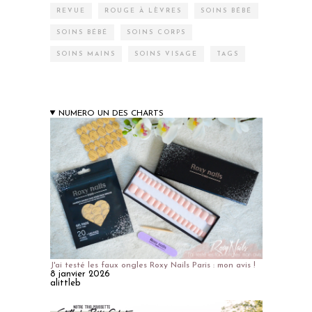
REVUE
ROUGE À LÈVRES
SOINS BÉBÉ
SOINS BÉBÉ
SOINS CORPS
SOINS MAINS
SOINS VISAGE
TAGS
NUMERO UN DES CHARTS
J'ai testé les faux ongles Roxy Nails Paris : mon avis !
8 janvier 2026
alittleb