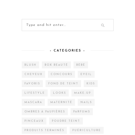
– CATEGORIES –
BLUSH
BOX BEAUTÉ
BÉBÉ
CHEVEUX
CONCOURS
EVEIL
FAVORIS
FOND DE TEINT
KIDS
LIFESTYLE
LOOKS
MAKE-UP
MASCARA
MATERNITÉ
NAILS
OMBRES À PAUPIÈRES
PARFUMS
PINCEAUX
POUDRE TEINT
PRODUITS TERMINÉS
PUÉRICULTURE