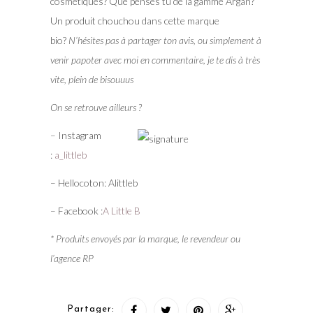
cosmétiques? Que penses tu de la gamme Argan?
Un produit chouchou dans cette marque
bio?
N’hésites pas à partager ton avis, ou simplement à
venir papoter avec moi en commentaire, je te dis à très
vite, plein de bisouuus
On se retrouve ailleurs ?
– Instagram
:
a_littleb
– Hellocoton: Alittleb
– Facebook :
A Little B
* Produits envoyés par la marque, le revendeur ou
l’agence RP
Partager: