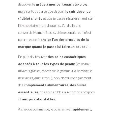
découverte
grâce à mes partenariats-blog
,
mais surtout parce que depuis,
je suis devenue
(fidèle) cliente
et que je passe régulièrement sur
l’
E-shop
faire mon shopping. J’ai d’ailleurs
convertie Maman B au système depuis, et il n’est
pas rare que je c
roise l’un des produits de la
marque quand je passe lui faire un coucou
!
En plus d’y trouver
des soins cosmétiques
adaptés à tous les types de peaux
(
les peaux
mixtes à grasses, foncez sur la gamme à la bardane, je
ne le dirais jamais trop !
), on y découvre également
des co
mpléments alimentaires, des huiles
essentielles
, des soins ciblés aux compos propres
et
aux prix abordables
.
A chaque commande, le colis arrive
rapidement,