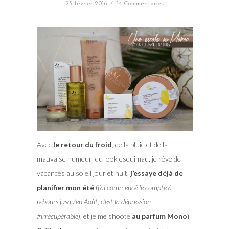
23 février 2016
/
14 Commentaires
Avec
le retour du froid
, de la pluie et
de la
mauvaise humeur
du look esquimau, je rêve de
vacances au soleil jour et nuit,
j’essaye déjà de
planifier mon été
(
j’ai commencé le compte à
rebours jusqu’en Août, c’est la dépression
#irrécupérable
), et je me shoote
au parfum Monoï