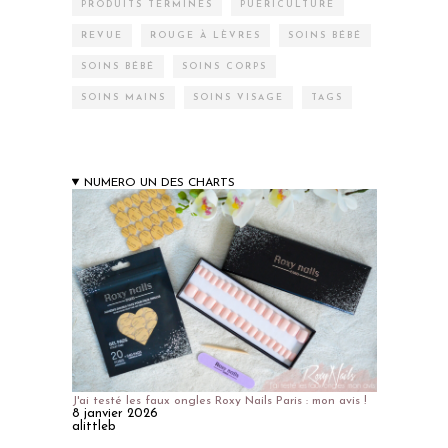
PRODUITS TERMINÉS
PUÉRICULTURE
REVUE
ROUGE À LÈVRES
SOINS BÉBÉ
SOINS BÉBÉ
SOINS CORPS
SOINS MAINS
SOINS VISAGE
TAGS
NUMERO UN DES CHARTS
J'ai testé les faux ongles Roxy Nails Paris : mon avis !
8 janvier 2026
alittleb