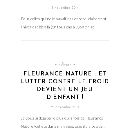
3 novembre 2014
Pour celles qui ne le savait pas encore, clairement
l’hiver est bien là (en tous cas à Lyon on se…
Revue
FLEURANCE NATURE : ET
LUTTER CONTRE LE FROID
DEVIENT UN JEU
D’ENFANT !
21 novembre 2013
Je vous ai déja parlé plusieurs fois de Fleurance
Nature (cet été dans ma valise, puis il y a peu de…