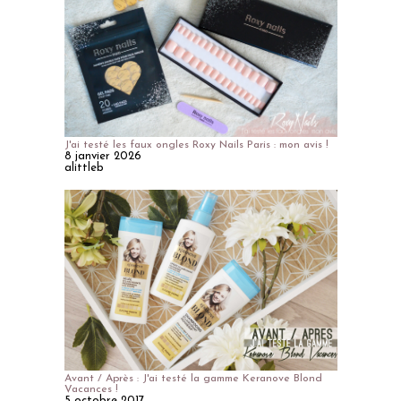
J'ai testé les faux ongles Roxy Nails Paris : mon avis !
8 janvier 2026
alittleb
Avant / Après : J'ai testé la gamme Keranove Blond
Vacances !
5 octobre 2017