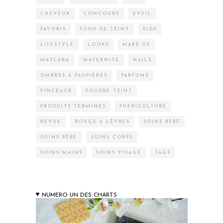
CHEVEUX
CONCOURS
EVEIL
FAVORIS
FOND DE TEINT
KIDS
LIFESTYLE
LOOKS
MAKE-UP
MASCARA
MATERNITÉ
NAILS
OMBRES À PAUPIÈRES
PARFUMS
PINCEAUX
POUDRE TEINT
PRODUITS TERMINÉS
PUÉRICULTURE
REVUE
ROUGE À LÈVRES
SOINS BÉBÉ
SOINS BÉBÉ
SOINS CORPS
SOINS MAINS
SOINS VISAGE
TAGS
NUMERO UN DES CHARTS