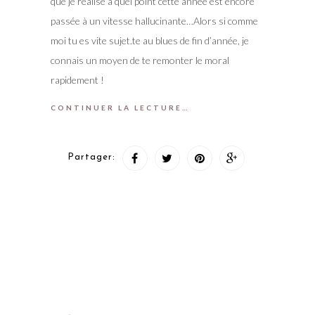
que je réalise à quel point cette année est encore
passée à un vitesse hallucinante…Alors si comme
moi tu es vite sujet.te au blues de fin d’année, je
connais un moyen de te remonter le moral
rapidement !
CONTINUER LA LECTURE…
Partager: