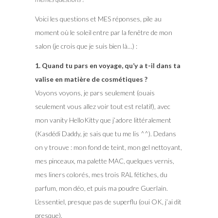
Voici les questions et MES réponses, pile au
moment où le soleil entre par la fenêtre de mon
salon (je crois que je suis bien là…) :
1. Quand tu pars en voyage, qu’y a t-il dans ta
valise en matière de cosmétiques ?
Voyons voyons, je pars seulement (ouais
seulement vous allez voir tout est relatif), avec
mon vanity HelloKitty que j’adore littéralement
(Kasdédi Daddy, je sais que tu me lis ^^). Dedans
on y trouve : mon fond de teint, mon gel nettoyant,
mes pinceaux, ma palette MAC, quelques vernis,
mes liners colorés, mes trois RAL fétiches, du
parfum, mon déo, et puis ma poudre Guerlain.
L’essentiel, presque pas de superflu (oui OK, j’ai dit
presque).