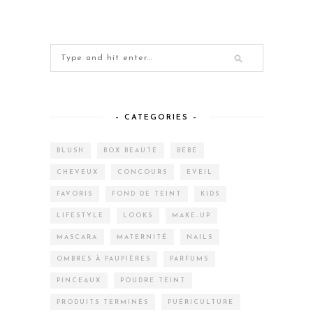
– CATEGORIES –
BLUSH
BOX BEAUTÉ
BÉBÉ
CHEVEUX
CONCOURS
EVEIL
FAVORIS
FOND DE TEINT
KIDS
LIFESTYLE
LOOKS
MAKE-UP
MASCARA
MATERNITÉ
NAILS
OMBRES À PAUPIÈRES
PARFUMS
PINCEAUX
POUDRE TEINT
PRODUITS TERMINÉS
PUÉRICULTURE