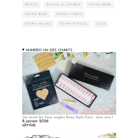
REVUE
ROUGE À LÈVRES
SOINS BÉBÉ
SOINS BÉBÉ
SOINS CORPS
SOINS MAINS
SOINS VISAGE
TAGS
NUMERO UN DES CHARTS
J'ai testé les faux ongles Roxy Nails Paris : mon avis !
8 janvier 2026
alittleb