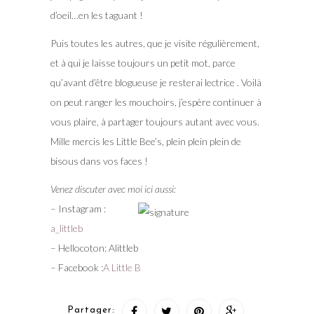
d’oeil…en les taguant !
Puis toutes les autres, que je visite régulièrement,
et à qui je laisse toujours un petit mot, parce
qu’avant d’être blogueuse je resterai lectrice . Voilà
on peut ranger les mouchoirs, j’espère continuer à
vous plaire, à partager toujours autant avec vous.
Mille mercis les Little Bee’s, plein plein plein de
bisous dans vos faces !
Venez discuter avec moi ici aussi:
– Instagram :
a_littleb
– Hellocoton: Alittleb
– Facebook :
A Little B
Partager: