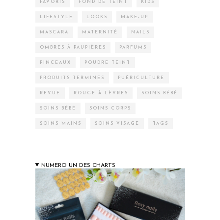
FAVORIS
FOND DE TEINT
KIDS
LIFESTYLE
LOOKS
MAKE-UP
MASCARA
MATERNITÉ
NAILS
OMBRES À PAUPIÈRES
PARFUMS
PINCEAUX
POUDRE TEINT
PRODUITS TERMINÉS
PUÉRICULTURE
REVUE
ROUGE À LÈVRES
SOINS BÉBÉ
SOINS BÉBÉ
SOINS CORPS
SOINS MAINS
SOINS VISAGE
TAGS
NUMERO UN DES CHARTS