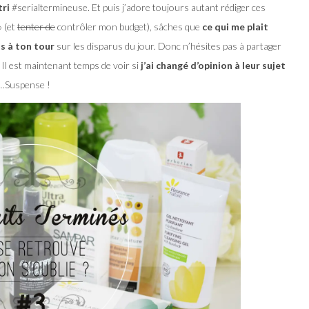
tri
#serialtermineuse. Et puis j’adore toujours autant rédiger ces
» (et
tenter de
contrôler mon budget), sâches que
ce qui me plait
is à ton tour
sur les disparus du jour. Donc n’hésites pas à partager
 ! Il est maintenant temps de voir si
j’ai changé d’opinion à leur sujet
…Suspense !