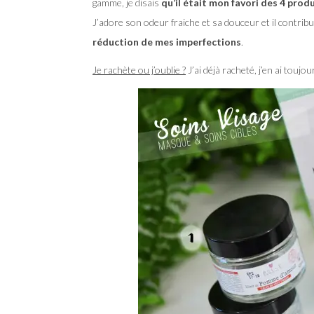
gamme, je disais
qu’il était mon favori des 4 pro
J’adore son odeur fraiche et sa douceur et il contrib
réduction de mes imperfections
.
Je rachète ou j’oublie ?
J’ai déjà racheté, j’en ai touj