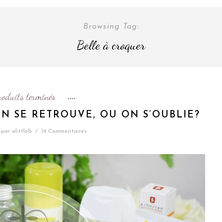
Browsing Tag:
Belle à croquer
roduits terminés
ON SE RETROUVE, OU ON S’OUBLIE?
par
alittleb
/
14 Commentaires