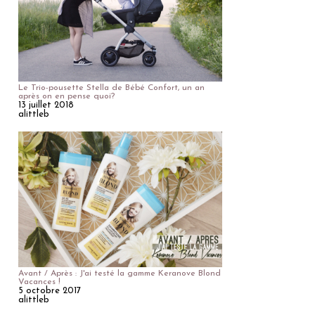
Le Trio-pousette Stella de Bébé Confort, un an
après on en pense quoi?
13 juillet 2018
alittleb
Avant / Après : J'ai testé la gamme Keranove Blond
Vacances !
5 octobre 2017
alittleb