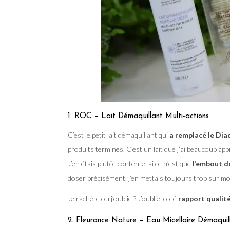
1. ROC – Lait Démaquillant Multi-actions
C’est le petit lait démaquillant qui
a remplacé le Di
produits terminés. C’est un lait que j’ai beaucoup app
J’en étais plutôt contente, si ce n’est que
l’embout d
doser précisément, j’en mettais toujours trop sur m
Je rachète ou j’oublie ?
J’oublie, coté
rapport qualité
2. Fleurance Nature – Eau Micellaire Démaquil