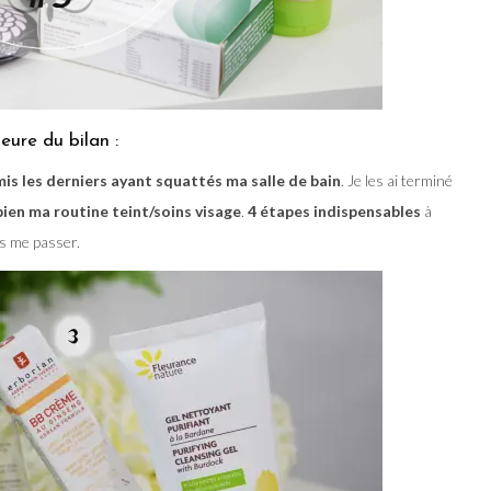
ure du bilan :
is les derniers ayant squattés ma salle de bain
. Je les ai terminé
bien ma routine teint/soins visage
.
4 étapes indispensables
à
s me passer.