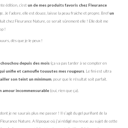
te édition, c’est
un de mes produits favoris chez Fleurance
. Je l’adore, elle est douce, laisse la peau fraiche et propre. Bref
un
roduit chez Fleurance Nature, ce serait sûrement elle ! Elle doit me
op !
uurs, dès que je le peux !
chouchou depuis des mois
(ça va pas tarder à se compter en
qui unifie et camoufle touuutes mes rougeurs
. Le fini est ultra
ailler son teint un minimum
, pour que le résultat soit parfait.
’un amour incommensurable
(oui, rien que ça).
t dont je ne saurais plus me passer ! Il s’agit du gel purifiant de la
leurance Nature. A l’époque où j’ai rédigé ma revue au sujet de cette