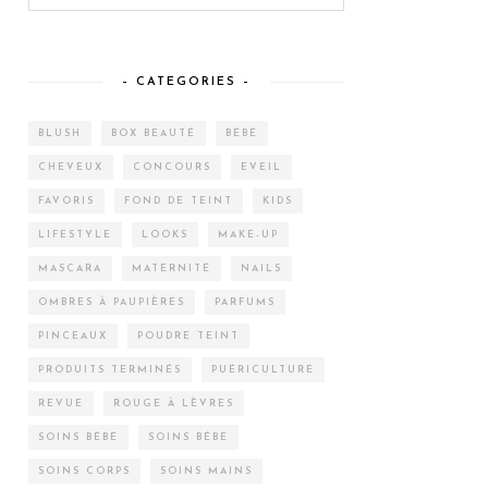
– CATEGORIES –
BLUSH
BOX BEAUTÉ
BÉBÉ
CHEVEUX
CONCOURS
EVEIL
FAVORIS
FOND DE TEINT
KIDS
LIFESTYLE
LOOKS
MAKE-UP
MASCARA
MATERNITÉ
NAILS
OMBRES À PAUPIÈRES
PARFUMS
PINCEAUX
POUDRE TEINT
PRODUITS TERMINÉS
PUÉRICULTURE
REVUE
ROUGE À LÈVRES
SOINS BÉBÉ
SOINS BÉBÉ
SOINS CORPS
SOINS MAINS