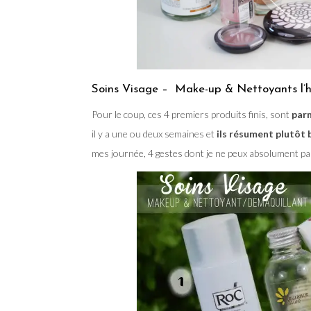
Soins Visage – Make-up & Nettoyants l’he
Pour le coup, ces 4 premiers produits finis, sont
parm
il y a une ou deux semaines et
ils résument plutôt 
mes journée, 4 gestes dont je ne peux absolument pa