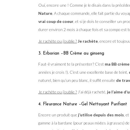
Oui, encore une ! Comme je le disais dans la précéden
Nature
. A chaque commande, elle fait partie du voyage
vrai coup de coeur
, et si je dois te conseiller un p
durer environ 2 mois à chaque fois et sa compo est t
Je rachète ou j’oublie ?
Je rachète
, encore et toujouu
3. Erborian –BB Crème au ginseng
Faut-il vraiment te la présenter? C’est
ma BB crème 
années je crois !). C’est une excellente base de teint,
naturel, bien qu’un peu blanc, il suffit ensuite
de trav
Je rachète ou j’oublie ?
J’ai déjà racheté,
je l’aime d
4. Fleurance Nature –Gel Nettoyant Purifiant
Encore un produit que
j’utilise depuis des mois
, e
gamme à la bardane (pour peaux mixtes à grasses) de F