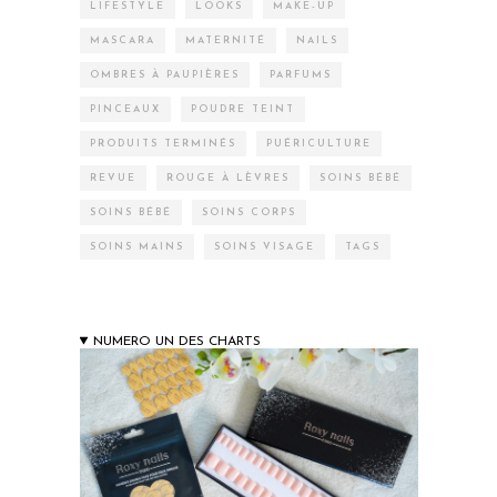
LIFESTYLE
LOOKS
MAKE-UP
MASCARA
MATERNITÉ
NAILS
OMBRES À PAUPIÈRES
PARFUMS
PINCEAUX
POUDRE TEINT
PRODUITS TERMINÉS
PUÉRICULTURE
REVUE
ROUGE À LÈVRES
SOINS BÉBÉ
SOINS BÉBÉ
SOINS CORPS
SOINS MAINS
SOINS VISAGE
TAGS
NUMERO UN DES CHARTS