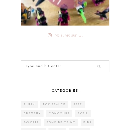
Me suivre sur IG !
– CATEGORIES –
BLUSH
BOX BEAUTÉ
BÉBÉ
CHEVEUX
CONCOURS
EVEIL
FAVORIS
FOND DE TEINT
KIDS