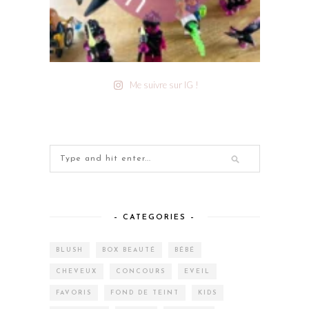
Me suivre sur IG !
– CATEGORIES –
BLUSH
BOX BEAUTÉ
BÉBÉ
CHEVEUX
CONCOURS
EVEIL
FAVORIS
FOND DE TEINT
KIDS