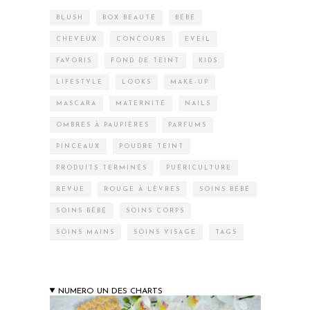
BLUSH
BOX BEAUTÉ
BÉBÉ
CHEVEUX
CONCOURS
EVEIL
FAVORIS
FOND DE TEINT
KIDS
LIFESTYLE
LOOKS
MAKE-UP
MASCARA
MATERNITÉ
NAILS
OMBRES À PAUPIÈRES
PARFUMS
PINCEAUX
POUDRE TEINT
PRODUITS TERMINÉS
PUÉRICULTURE
REVUE
ROUGE À LÈVRES
SOINS BÉBÉ
SOINS BÉBÉ
SOINS CORPS
SOINS MAINS
SOINS VISAGE
TAGS
NUMERO UN DES CHARTS