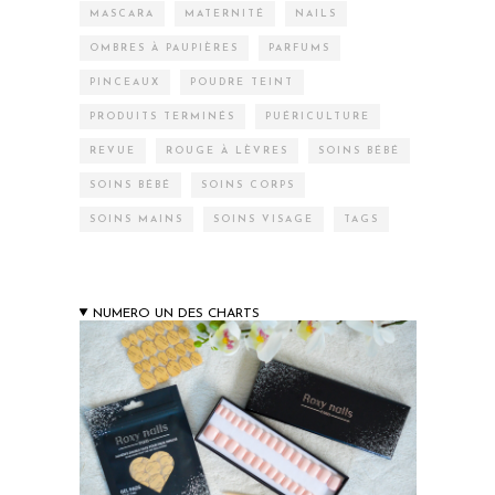
MASCARA
MATERNITÉ
NAILS
OMBRES À PAUPIÈRES
PARFUMS
PINCEAUX
POUDRE TEINT
PRODUITS TERMINÉS
PUÉRICULTURE
REVUE
ROUGE À LÈVRES
SOINS BÉBÉ
SOINS BÉBÉ
SOINS CORPS
SOINS MAINS
SOINS VISAGE
TAGS
NUMERO UN DES CHARTS