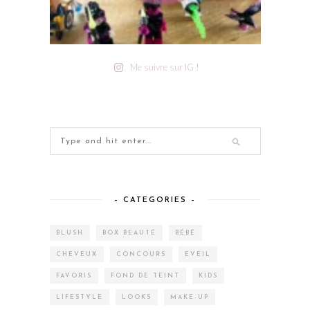
Me suivre sur IG !
– CATEGORIES –
BLUSH
BOX BEAUTÉ
BÉBÉ
CHEVEUX
CONCOURS
EVEIL
FAVORIS
FOND DE TEINT
KIDS
LIFESTYLE
LOOKS
MAKE-UP