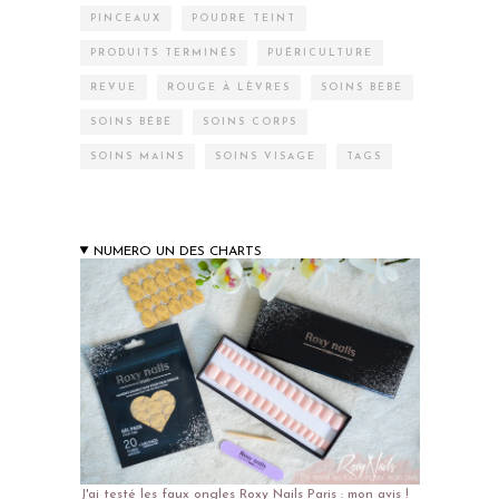
PINCEAUX
POUDRE TEINT
PRODUITS TERMINÉS
PUÉRICULTURE
REVUE
ROUGE À LÈVRES
SOINS BÉBÉ
SOINS BÉBÉ
SOINS CORPS
SOINS MAINS
SOINS VISAGE
TAGS
NUMERO UN DES CHARTS
J'ai testé les faux ongles Roxy Nails Paris : mon avis !