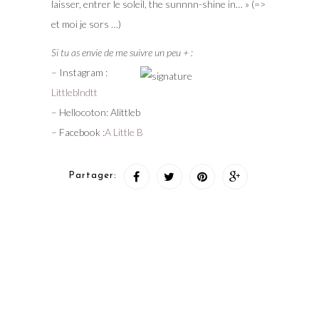
laisser, entrer le soleil, the sunnnn-shine in… » (=>
et moi je sors …)
Si tu as envie de me suivre un peu + :
– Instagram :
Littleblndtt
– Hellocoton: Alittleb
– Facebook :
A Little B
Partager: