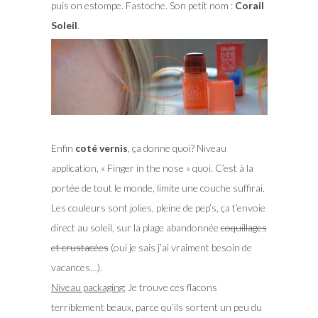
puis on estompe. Fastoche. Son petit nom :
Corail
Soleil
.
Enfin
coté vernis
, ça donne quoi? Niveau
application, « Finger in the nose » quoi. C’est à la
portée de tout le monde, limite une couche suffirai.
Les couleurs sont jolies, pleine de pep’s, ça t’envoie
direct au soleil, sur la plage abandonnée
coquillages
et crustacées
(oui je sais j’ai vraiment besoin de
vacances…).
Niveau packaging:
Je trouve ces flacons
terriblement beaux, parce qu’ils sortent un peu du