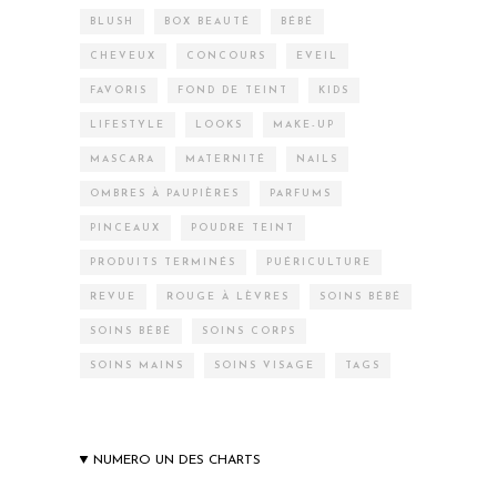
BLUSH
BOX BEAUTÉ
BÉBÉ
CHEVEUX
CONCOURS
EVEIL
FAVORIS
FOND DE TEINT
KIDS
LIFESTYLE
LOOKS
MAKE-UP
MASCARA
MATERNITÉ
NAILS
OMBRES À PAUPIÈRES
PARFUMS
PINCEAUX
POUDRE TEINT
PRODUITS TERMINÉS
PUÉRICULTURE
REVUE
ROUGE À LÈVRES
SOINS BÉBÉ
SOINS BÉBÉ
SOINS CORPS
SOINS MAINS
SOINS VISAGE
TAGS
NUMERO UN DES CHARTS