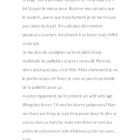
(et là quoi de mieux pour illustrer mes propos que
le swatch…parce que franchement je ne me trouve
pas claire du tout). Si tu décides d’en mettre
plusieurs couches, forcément il se fonce mais l’effet
reste joli.
Je me dois de souligner qu’il est plein d’une
multitude de paillettes (nacres nous dit Pierrot),
alors pourquoi pas, c’est l’été. Mais clairement je ne
le porterai pas cet hiver, je suis un peu trop timide
de la paillette pour ça .
A noter également qu’il contient un actif anti-âge :
lifting des lèvres ? A moi les lèvres pulpeuses? Nan
ne rêves pas trop, je suis trop jeune pour te dire si
oui ou non ça marche, mais
mes lèvres ne sont pas
prêtes de concurencer celle d’Adriana ça j’en suis sure…
Snif!