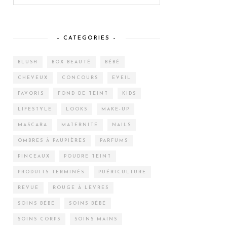
– CATEGORIES –
BLUSH
BOX BEAUTÉ
BÉBÉ
CHEVEUX
CONCOURS
EVEIL
FAVORIS
FOND DE TEINT
KIDS
LIFESTYLE
LOOKS
MAKE-UP
MASCARA
MATERNITÉ
NAILS
OMBRES À PAUPIÈRES
PARFUMS
PINCEAUX
POUDRE TEINT
PRODUITS TERMINÉS
PUÉRICULTURE
REVUE
ROUGE À LÈVRES
SOINS BÉBÉ
SOINS BÉBÉ
SOINS CORPS
SOINS MAINS