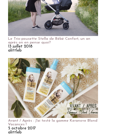
Le Trio-pousette Stella de Bébé Confort, un an
après on en pense quoi?
13 juillet 2018
alittleb
Avant / Après : J'ai testé la gamme Keranove Blond
Vacances !
5 octobre 2017
alittleb