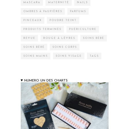
MASCARA
MATERNITÉ
NAILS
OMBRES À PAUPIÈRES
PARFUMS
PINCEAUX
POUDRE TEINT
PRODUITS TERMINÉS
PUÉRICULTURE
REVUE
ROUGE À LÈVRES
SOINS BÉBÉ
SOINS BÉBÉ
SOINS CORPS
SOINS MAINS
SOINS VISAGE
TAGS
NUMERO UN DES CHARTS