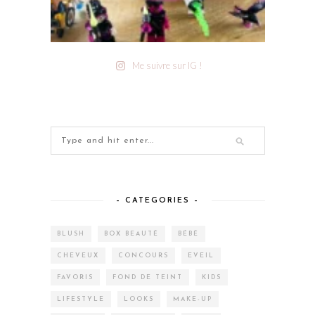
Me suivre sur IG !
– CATEGORIES –
BLUSH
BOX BEAUTÉ
BÉBÉ
CHEVEUX
CONCOURS
EVEIL
FAVORIS
FOND DE TEINT
KIDS
LIFESTYLE
LOOKS
MAKE-UP