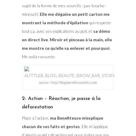
sujet de la forme de mes sourcils : pas-touche-
minouch’.
Elle me dégaine un petit carton me
montrant la méthode d’épilation
qui respecte
tout ça, avec ses explications au poil, et
sa démo
en direct live
.
Miroir et pinceau à la main, elle
me montre ce qu’elle va enlever et pourquoi
.
Me voilà rassurée.
source : http://blog.benefitcosmetics.com
2- Action – Réaction, je passe à la
déforestation
Place à l’action,
ma Benefiteuse m’explique
chacun de ses faits et gestes
. Elle m’applique
d’abord un gel rafraichissant pour éviter que ma