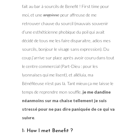
fait au bar à sourcils de Benefit ! First time pour
moi, et une
angoisse
peur affreuse de me
retrouver chauve du sourcil (mauvais souvenir
d’une esthéticienne phobique du poil qui avait
décidé de tous me les faire disparaitre, adios mes
sourcils, bonjour le visage sans expression). Du
coup j’arrive sur place après avoir couru dans tout
le centre commercial (Part-Dieu : pour les
lyonnaises qui me lisent), et alléluia, ma
Bénéfiteuse n’est pas là. Tant mieux ça me laisse le
temps de reprendre mon souffle,
je me dandine
néanmoins sur ma chaise tellement je suis
stressé pour ne pas dire paniquée de ce qui va
suivre
.
1- How I met Benefit ?