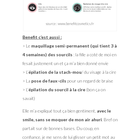
source : www.benefitcosmetics.fr
Benefit c’est aussi :
> Le
maquillage semi-permanent (qui tient 3 à
4 semaines) des sourcils
: la fille a coté de moi en
fesait justement un et ça m’a bien donné envie
> L’
épilation de la stach-mou
/ du visage à la cire
> La
pose de faux-cils
pour un regard de braise
> L’
épilation du sourcil à la cire
(bon ça on
savait)
Elle m’a expliqué tout ça bien gentiment,
avec le
smile, sans se moquer de mon air ahuri
. Bref on
partait sur de bonnes bases. Du coup, en
confiance, je me sens de lui glisser un petit mot au