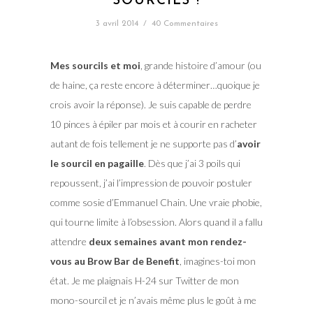
SOURCILS !
3 avril 2014
/
40 Commentaires
Mes sourcils et moi
, grande histoire d’amour (ou
de haine, ça reste encore à déterminer…quoique je
crois avoir la réponse). Je suis capable de perdre
10 pinces à épiler par mois et à courir en racheter
autant de fois tellement je ne supporte pas d’
avoir
le sourcil en pagaille
. Dès que j’ai 3 poils qui
repoussent, j’ai l’impression de pouvoir postuler
comme sosie d’Emmanuel Chain. Une vraie phobie,
qui tourne limite à l’obsession. Alors quand il a fallu
attendre
deux semaines avant mon rendez-
vous au Brow Bar de Benefit
, imagines-toi mon
état. Je me plaignais H-24 sur Twitter de mon
mono-sourcil et je n’avais même plus le goût à me