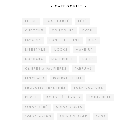
– CATEGORIES –
BLUSH
BOX BEAUTÉ
BÉBÉ
CHEVEUX
CONCOURS
EVEIL
FAVORIS
FOND DE TEINT
KIDS
LIFESTYLE
LOOKS
MAKE-UP
MASCARA
MATERNITÉ
NAILS
OMBRES À PAUPIÈRES
PARFUMS
PINCEAUX
POUDRE TEINT
PRODUITS TERMINÉS
PUÉRICULTURE
REVUE
ROUGE À LÈVRES
SOINS BÉBÉ
SOINS BÉBÉ
SOINS CORPS
SOINS MAINS
SOINS VISAGE
TAGS