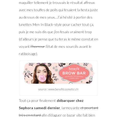
maquiller tellement je trouvais le résultat affreux
avec mes touffes de poils qui fesaient la fiesta juste
au dessus de mes yeux…J’ai hésité à porter des
lunettes Men In Black-style pour cacher tout ça,
puis je me suis dis que j’en fesais vraiment trop
(d’ailleurs je pense que tu feras le même constat en
voyant
l’horreur
l’état de mes sourcils avant le
ratiboisage).
source : www.benefitcosmetics.fr
Tout ça pour finalement
débarquer chez
Sephora samedi dernier
, larmoyante
et pourtant
très en retard
afin d’élaguer ce bazar vite fait bien