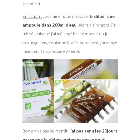
le matin !
).
En action :
Juvamine nous propose de
diluer une
ampoule dans 200ml d’eau
. Alors clairement, j’ai
triché, puisque j’ai mélangé les miennes à du jus
d’orange
(pas possible de l’avaler autrement, j’ai essayé
mais c’était trop risqué #Vomito
).
Bon on va pas se mentir,
j’ai pas tenu les 20jours
parce que je n’aime vraiment pas le gout
,