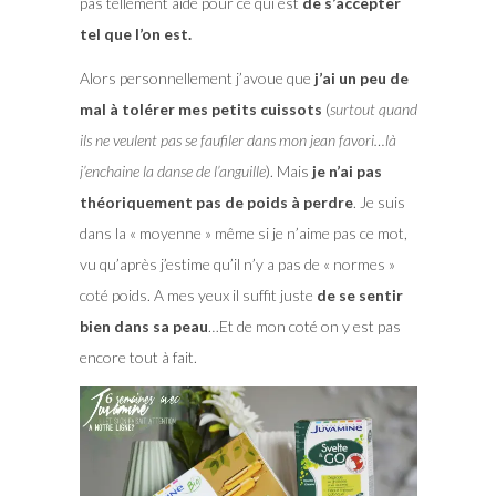
pas tellement aidé pour ce qui est
de s’accepter
tel que l’on est.
Alors personnellement j’avoue que
j’ai un peu de
mal à tolérer mes petits cuissots
(
surtout quand
ils ne veulent pas se faufiler dans mon jean favori…là
j’enchaine la danse de l’anguille
). Mais
je n’ai pas
théoriquement pas de poids à perdre
. Je suis
dans la « moyenne » même si je n’aime pas ce mot,
vu qu’après j’estime qu’il n’y a pas de « normes »
coté poids. A mes yeux il suffit juste
de se sentir
bien dans sa peau
…Et de mon coté on y est pas
encore tout à fait.