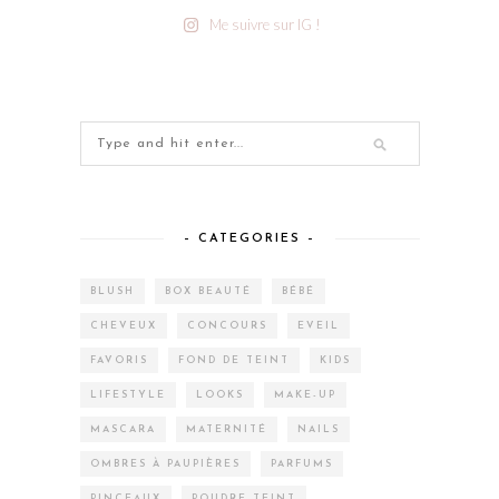
Me suivre sur IG !
– CATEGORIES –
BLUSH
BOX BEAUTÉ
BÉBÉ
CHEVEUX
CONCOURS
EVEIL
FAVORIS
FOND DE TEINT
KIDS
LIFESTYLE
LOOKS
MAKE-UP
MASCARA
MATERNITÉ
NAILS
OMBRES À PAUPIÈRES
PARFUMS
PINCEAUX
POUDRE TEINT