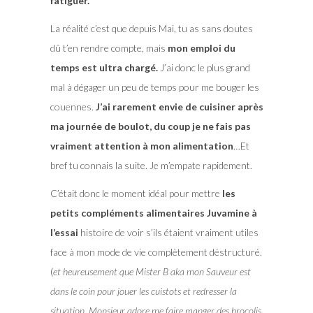
fatiguer.
La réalité c’est que depuis Mai, tu as sans doutes
dû t’en rendre compte, mais
mon emploi du
temps est ultra chargé.
J’ai donc le plus grand
mal à dégager un peu de temps pour me bouger les
couennes.
J’ai rarement envie de cuisiner après
ma journée de boulot, du coup je ne fais pas
vraiment attention à mon alimentation
…Et
bref tu connais la suite. Je m’empate rapidement.
C’était donc le moment idéal pour mettre
les
petits compléments alimentaires Juvamine à
l’essai
histoire de voir s’ils étaient vraiment utiles
face à mon mode de vie complètement déstructuré.
(
et heureusement que Mister B aka mon Sauveur est
dans le coin pour jouer les cuistots et redresser la
situation. Monsieur adore me faire manger des brocolis