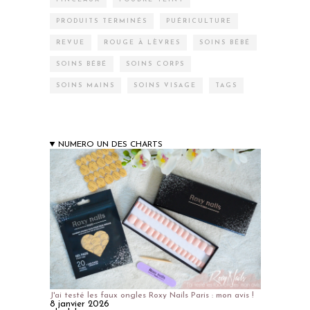
PRODUITS TERMINÉS
PUÉRICULTURE
REVUE
ROUGE À LÈVRES
SOINS BÉBÉ
SOINS BÉBÉ
SOINS CORPS
SOINS MAINS
SOINS VISAGE
TAGS
NUMERO UN DES CHARTS
J'ai testé les faux ongles Roxy Nails Paris : mon avis !
8 janvier 2026