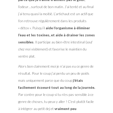
l’odeur…surtout de bon matin. J’ai tenté et au final
j’ai tenu quasi la moitié. L’artichaut est un actif que
l’on retrouve régulièrement dans les produits
« détox ». Puisqu’il
aide l’organisme à éliminer
l’eau et les toxines, et aide à drainer les zones
sensibles
. Il participe au bien-être intestinal (
sauf
chez moi visiblement
) et favorise le maintien du
ventre plat.
Alors bon clairement moi je n’ai pas eu ce genre de
résultat. Pour le coup j’ai perdu un peu de poids
mais uniquement parce que du coup
j’étais
facilement écoeuré tout au long de la journée.
Par contre pour le coup si tu n’es pas sensible à ce
genre de choses, tu peux y aller ! C’est plutôt facile
à intégrer au petit dej et
vraiment peu