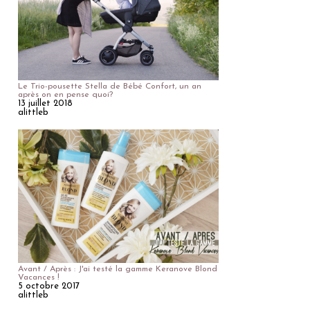
Le Trio-pousette Stella de Bébé Confort, un an
après on en pense quoi?
13 juillet 2018
alittleb
Avant / Après : J'ai testé la gamme Keranove Blond
Vacances !
5 octobre 2017
alittleb