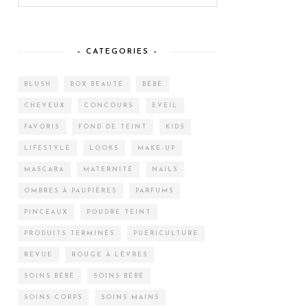
– CATEGORIES –
BLUSH
BOX BEAUTÉ
BÉBÉ
CHEVEUX
CONCOURS
EVEIL
FAVORIS
FOND DE TEINT
KIDS
LIFESTYLE
LOOKS
MAKE-UP
MASCARA
MATERNITÉ
NAILS
OMBRES À PAUPIÈRES
PARFUMS
PINCEAUX
POUDRE TEINT
PRODUITS TERMINÉS
PUÉRICULTURE
REVUE
ROUGE À LÈVRES
SOINS BÉBÉ
SOINS BÉBÉ
SOINS CORPS
SOINS MAINS