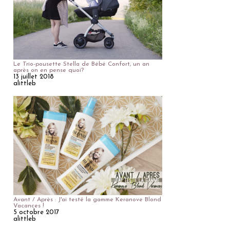
Le Trio-pousette Stella de Bébé Confort, un an
après on en pense quoi?
13 juillet 2018
alittleb
Avant / Après : J'ai testé la gamme Keranove Blond
Vacances !
5 octobre 2017
alittleb