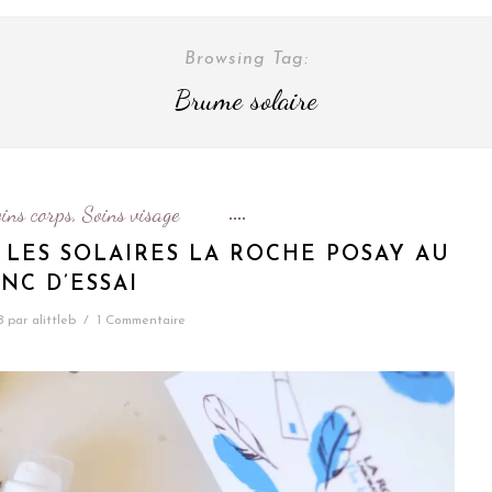
Browsing Tag:
Brume solaire
ins corps
Soins visage
,
 LES SOLAIRES LA ROCHE POSAY AU
NC D’ESSAI
8
par
alittleb
/
1 Commentaire