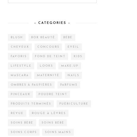
– CATEGORIES –
BLUSH
BOX BEAUTÉ
BÉBÉ
CHEVEUX
CONCOURS
EVEIL
FAVORIS
FOND DE TEINT
KIDS
LIFESTYLE
LOOKS
MAKE-UP
MASCARA
MATERNITÉ
NAILS
OMBRES À PAUPIÈRES
PARFUMS
PINCEAUX
POUDRE TEINT
PRODUITS TERMINÉS
PUÉRICULTURE
REVUE
ROUGE À LÈVRES
SOINS BÉBÉ
SOINS BÉBÉ
SOINS CORPS
SOINS MAINS