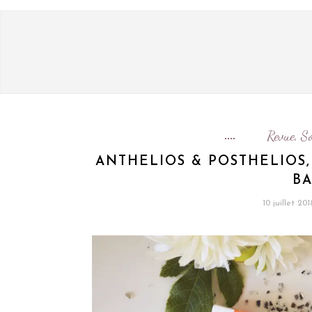
Revue
So
,
ANTHELIOS & POSTHELIOS,
BA
10 juillet 201