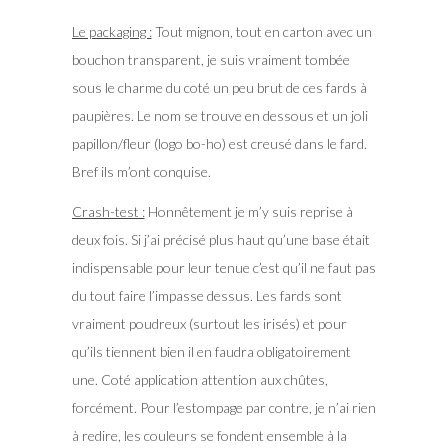
Le packaging :
Tout mignon, tout en carton avec un
bouchon transparent, je suis vraiment tombée
sous le charme du coté un peu brut de ces fards à
paupières. Le nom se trouve en dessous et un joli
papillon/fleur (logo bo-ho) est creusé dans le fard.
Bref ils m’ont conquise.
Crash-test :
Honnêtement je m’y suis reprise à
deux fois. Si j’ai précisé plus haut qu’une base était
indispensable pour leur tenue c’est qu’il ne faut pas
du tout faire l’impasse dessus. Les fards sont
vraiment poudreux (surtout les irisés) et pour
qu’ils tiennent bien il en faudra obligatoirement
une. Coté application attention aux chûtes,
forcément. Pour l’estompage par contre, je n’ai rien
à redire, les couleurs se fondent ensemble à la