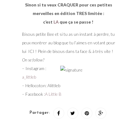
Sinon si tu veux CRAQUER pour ces petites
merveilles en édition TRES limitée :
c’est
LA
que ça se passe !
Bisous petite Bee et si tu as un instant à perdre, tu
peux montrer au blog que tu l’aimes en votant pour
lui ICI ! Plein de bisous dans ta face & à très vite !
On se follow?
– Instagram :
a_littleb
– Hellocoton: Alittleb
– Facebook :
A Little B
Partager: