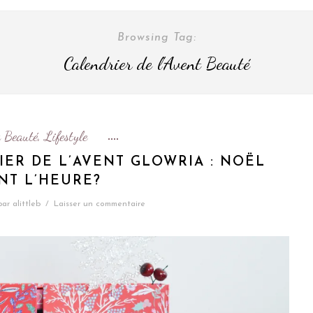
Browsing Tag:
Calendrier de l'Avent Beauté
 Beauté
Lifestyle
,
IER DE L’AVENT GLOWRIA : NOËL
NT L’HEURE?
par
alittleb
/
Laisser un commentaire