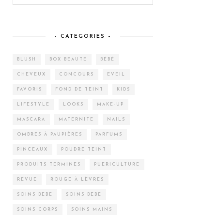
– CATEGORIES –
BLUSH
BOX BEAUTÉ
BÉBÉ
CHEVEUX
CONCOURS
EVEIL
FAVORIS
FOND DE TEINT
KIDS
LIFESTYLE
LOOKS
MAKE-UP
MASCARA
MATERNITÉ
NAILS
OMBRES À PAUPIÈRES
PARFUMS
PINCEAUX
POUDRE TEINT
PRODUITS TERMINÉS
PUÉRICULTURE
REVUE
ROUGE À LÈVRES
SOINS BÉBÉ
SOINS BÉBÉ
SOINS CORPS
SOINS MAINS