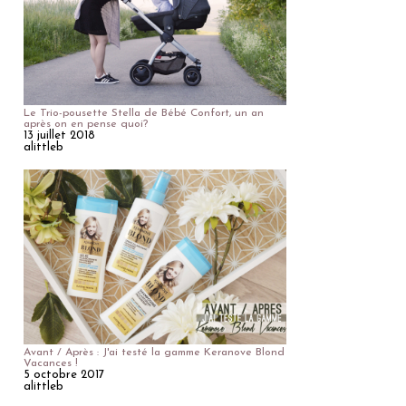
Le Trio-pousette Stella de Bébé Confort, un an
après on en pense quoi?
13 juillet 2018
alittleb
Avant / Après : J'ai testé la gamme Keranove Blond
Vacances !
5 octobre 2017
alittleb