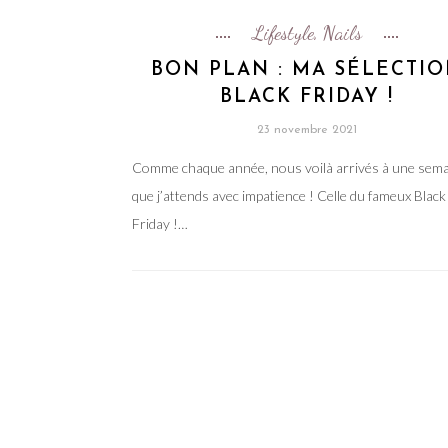
Lifestyle
Nails
,
BON PLAN : MA SÉLECTI
BLACK FRIDAY !
23 novembre 2021
Comme chaque année, nous voilà arrivés à une sem
que j’attends avec impatience ! Celle du fameux Black
Friday !…